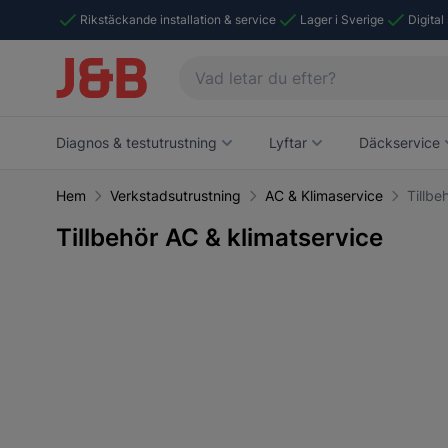
Rikstäckande installation & service
Lager i Sverige
Digital
Diagnos & testutrustning
Lyftar
Däckservice
Hem
Verkstadsutrustning
AC & Klimaservice
Tillbe
Tillbehör AC & klimatservice