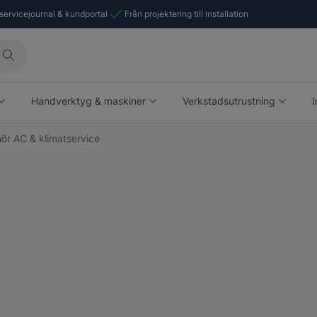
 servicejournal & kundportal
Från projektering till installation
Handverktyg & maskiner
Verkstadsutrustning
I
hör AC & klimatservice