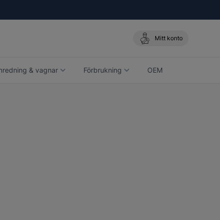
Mitt konto
nredning & vagnar
Förbrukning
OEM