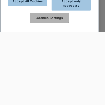
Accept All Cookies
Accept only
necessary
Cookies Settings
Var först att få reda på nyheterna
Prenumerera på vårt nyhetsbrev och var först
att få reda på nyheter och heta deals!