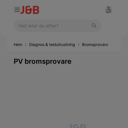
Hem
Diagnos & testutrustning
Bromsprovare
PV br
PV bromsprovare