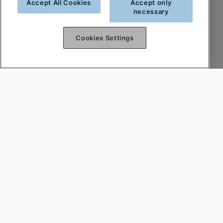
Accept All Cookies
Accept only
necessary
Cookies Settings
Var först att få reda på nyheterna
Prenumerera på vårt nyhetsbrev och var först
att få reda på nyheter och heta deals!