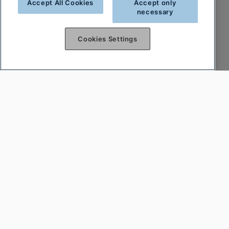
Accept All Cookies
Accept only
necessary
Cookies Settings
Var först att få reda på nyheterna
Prenumerera på vårt nyhetsbrev och var först
att få reda på nyheter och heta deals!