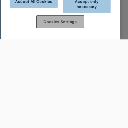
Accept All Cookies
Accept only
necessary
Cookies Settings
Var först att få reda på nyheterna
Prenumerera på vårt nyhetsbrev och var först
att få reda på nyheter och heta deals!