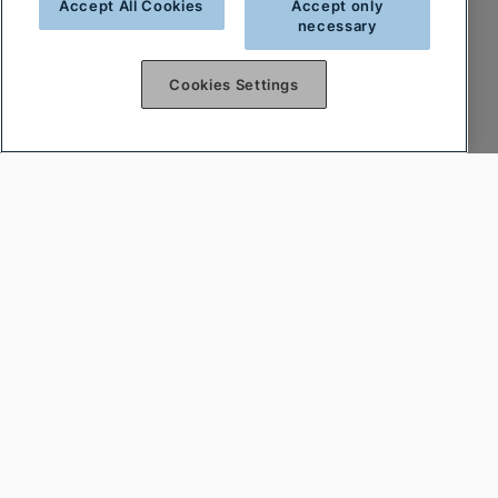
Accept All Cookies
Accept only
necessary
Cookies Settings
Var först att få reda på nyheterna
Prenumerera på vårt nyhetsbrev och var först
att få reda på nyheter och heta deals!