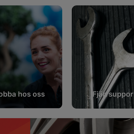
obba hos oss
Fjärrsuppor
Få fjärrsupport
Se lediga tjänster