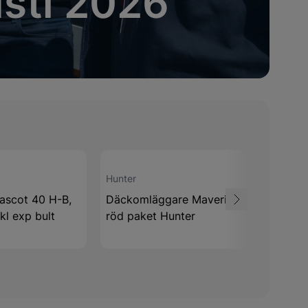
sti 2026
Hunter
Stenhöj
ascot 40 H-B,
Däckomläggare Maverick
Saxlyft
kl exp bult
röd paket Hunter
II (std