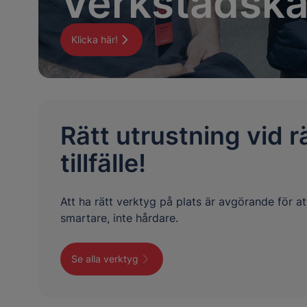
Verkstadska
Klicka här!
Rätt utrustning vid r
tillfälle!
Att ha rätt verktyg på plats är avgörande för at
smartare, inte hårdare.
Se alla verktyg