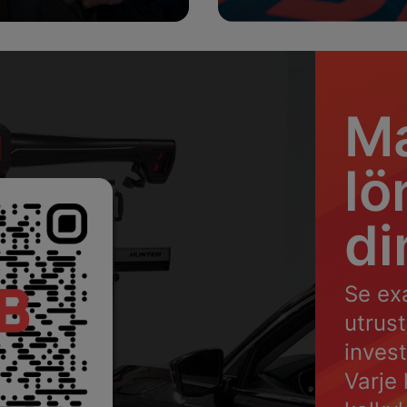
Se utrustning
Se OEM-utrustning
M
lö
di
Se ex
utrus
invest
Varje