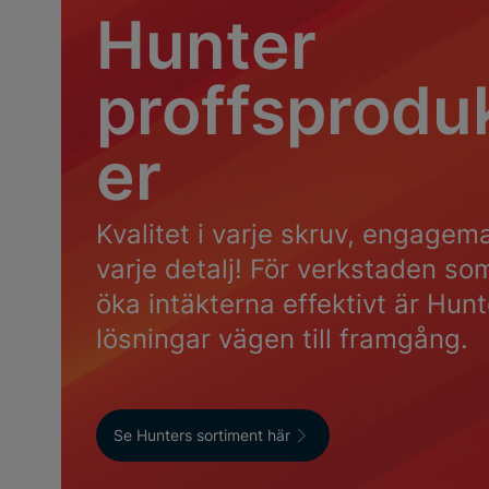
Hunter
proffsprodu
er
Kvalitet i varje skruv, engagem
varje detalj! För verkstaden som
öka intäkterna effektivt är Hun
lösningar vägen till framgång.
Se Hunters sortiment här