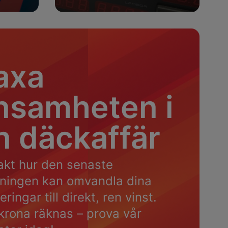
Läs mer
axa
nsamheten i
n däckaffär
akt hur den senaste
tningen kan omvandla dina
eringar till direkt, ren vinst.
 krona räknas – prova vår