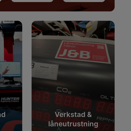
nd
Verkstad &
låneutrustning