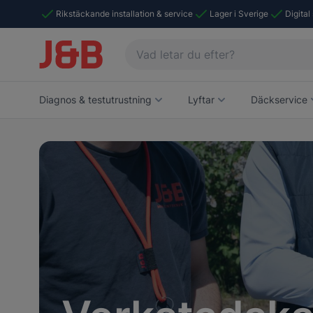
Rikstäckande installation & service
Lager i Sverige
Digital
Diagnos & testutrustning
Lyftar
Däckservice
Navigating through the elements of the carousel is p
Press to skip the slider