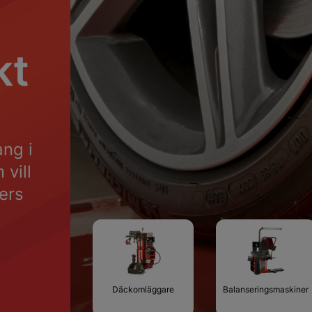
kt
ang i
 vill
ters
Däckomläggare
Balanseringsmaskiner