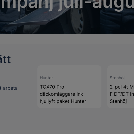
mpanj juli-augu
ätt
Hunter
Stenhöj
TCX70 Pro
2-pel 4t M
t arbeta
däckomläggare ink
F DT/DT in
hjullyft paket Hunter
Stenhöj