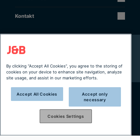
Kontakt
Rikstäckande installation & service
Lager i Sverige
Digital servicejournal & kundportal
By clicking “Accept All Cookies”, you agree to the storing of
Från projektering till installation
cookies on your device to enhance site navigation, analyze
site usage, and assist in our marketing efforts.
Accept All Cookies
Accept only
necessary
Copyright © 2025 J&B Maskinteknik AB
Organisationsnummer: 556490-2996
Cookies Settings
Integritetspolicy