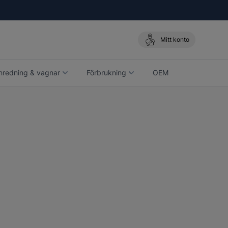
Mitt konto
nredning & vagnar
Förbrukning
OEM