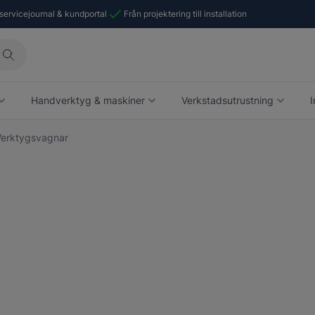
 servicejournal & kundportal
Från projektering till installation
Handverktyg & maskiner
Verkstadsutrustning
I
Verktygsvagnar