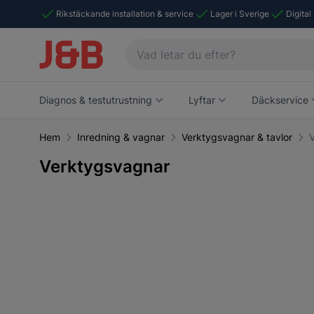
Rikstäckande installation & service
Lager i Sverige
Digital
Diagnos & testutrustning
Lyftar
Däckservice
Hem
Inredning & vagnar
Verktygsvagnar & tavlor
Verktygsvagnar