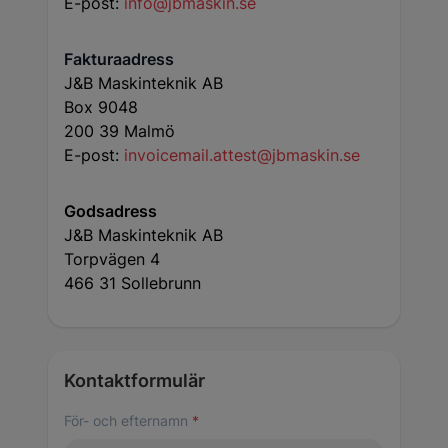
E-post:
info@jbmaskin.se
Fakturaadress
J&B Maskinteknik AB
Box 9048
200 39 Malmö
E-post:
invoicemail.attest@jbmaskin.se
Godsadress
J&B Maskinteknik AB
Torpvägen 4
466 31 Sollebrunn
Kontaktformulär
För- och efternamn
*