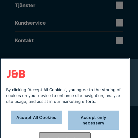
Tjänster
Kundservice
Kontakt
Rikstäckande installation & service
Lager i Sverige
Digital servicejournal & kundportal
By clicking “Accept All Cookies”, you agree to the storing of
Från projektering till installation
cookies on your device to enhance site navigation, analyze
site usage, and assist in our marketing efforts.
Accept All Cookies
Accept only
necessary
Copyright © 2025 J&B Maskinteknik AB
Organisationsnummer: 556490-2996