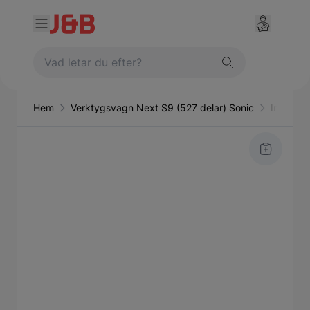
Hem
Verktygsvagn Next S9 (527 delar) Sonic
Inrednin
Main image
Click to view image in fullscreen