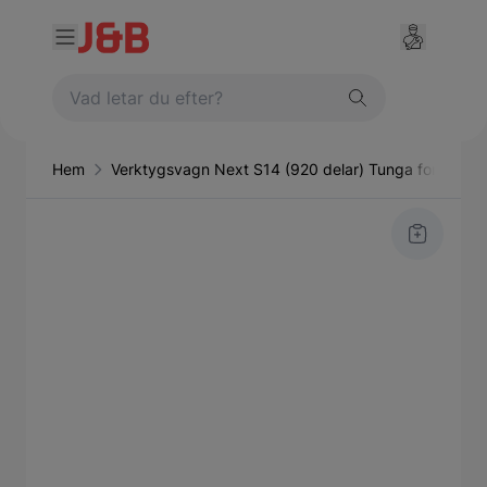
Hem
Verktygsvagn Next S14 (920 delar) Tunga fordon So
Main image
Click to view image in fullscreen