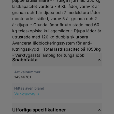
pappersrullehållare - 4 tunga hjul med 350 kg
lastkapacitet vardera - 9 XL lådor, varav 8 är
grunda och 1 är djupa och 7 medelstora lådor
monterade i sidled, varav 5 är grunda och 2
är djupa. - Grunda lådor är utrustade med 60
kg teleskopiska kullagerslider - Djupa lådor är
utrustade med 120 kg dubbla skjutbara -
Avancerat lådblockeringssystem för anti-
lutningsskydd - Total lastkapacitet på 1050kg
- Verktygssats lämplig för tunga jobb
Snabbfakta
Artikelnummer
14946761
Hittas även bland
Verktygsvagnar
Utförliga specifikationer