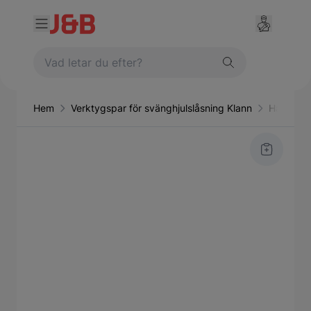
Hem
Verktygspar för svänghjulslåsning Klann
Handverk
Main image
Click to view image in fullscreen