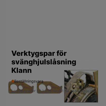
Verktygspar för
svänghjulslåsning
Klann
Beställningsvara
Logga in
eller
bli kund
för att se ditt avtalspris