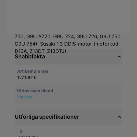
Produktbeskrivning
För att låsa svänghjulet när växellådan är
demonterad. Opel 2.2 och 2.5 DTI / CDTI-
motorer (motorkod: G9T F722, G9T 720, G9T
750, G9U A720, G9U 724, G9U 726, G9U 750,
G9U 754). Susuki 1.3 DDiS-motor (motorkod:
D13A, Z13DT, Z13DTJ)
Snabbfakta
Artikelnummer
12716016
Hittas även bland
Verktyg
Utförliga specifikationer
ID