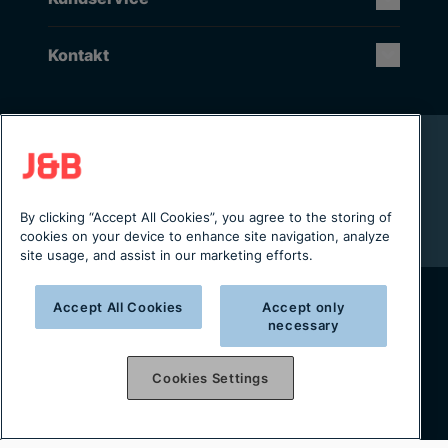
Kontakt
Rikstäckande installation & service
Lager i Sverige
Digital servicejournal & kundportal
By clicking “Accept All Cookies”, you agree to the storing of
Från projektering till installation
cookies on your device to enhance site navigation, analyze
site usage, and assist in our marketing efforts.
Accept All Cookies
Accept only
Copyright © 2025 J&B Maskinteknik AB
necessary
Organisationsnummer: 556490-2996
Cookies Settings
Integritetspolicy