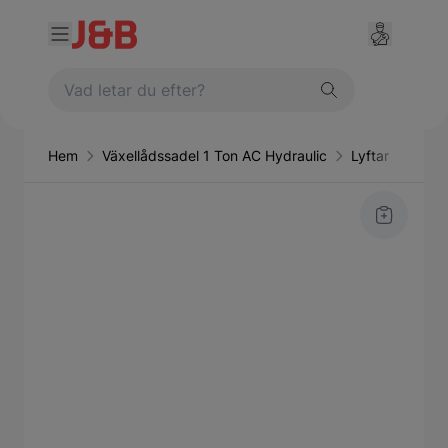
Hem
Växellådssadel 1 Ton AC Hydraulic
Lyftar
Övrig
Main image
Click to view image in fullscreen