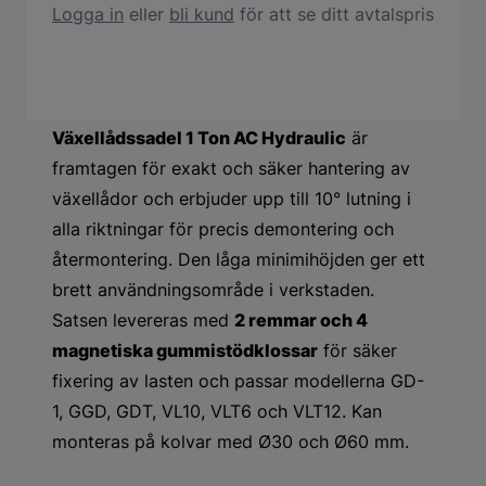
Logga in
eller
bli kund
för att se ditt avtalspris
Produktbeskrivning
Växellådssadel 1 Ton AC Hydraulic
är
framtagen för exakt och säker hantering av
växellådor och erbjuder upp till 10° lutning i
alla riktningar för precis demontering och
återmontering. Den låga minimihöjden ger ett
brett användningsområde i verkstaden.
Satsen levereras med
2 remmar och 4
magnetiska gummistödklossar
för säker
fixering av lasten och passar modellerna GD-
1, GGD, GDT, VL10, VLT6 och VLT12. Kan
monteras på kolvar med Ø30 och Ø60 mm.