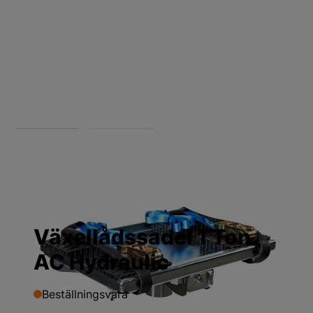
View larger image
View larger image
Växellådssadel 1 Ton
AC Hydraulic
Beställningsvara