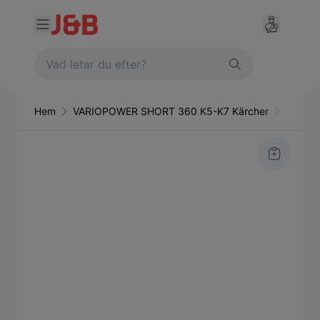
Hem
VARIOPOWER SHORT 360 K5-K7 Kärcher
Verkst
Main image
Click to view image in fullscreen