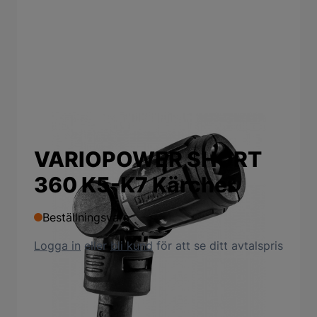
VARIOPOWER SHORT
360 K5-K7 Kärcher
Beställningsvara
Logga in
eller
bli kund
för att se ditt avtalspris
Produktbeskrivning