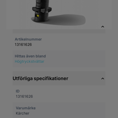
Flexibelt Variopowerspolrör från Kärcher.
Justerbar led 360 grader och steglös
tryckreglering. Idealisk för att nå
svåråtkomliga ytor. Passar K2-K7
Snabbfakta
Artikelnummer
13161626
Hittas även bland
Högtryckstvättar
Utförliga specifikationer
ID
13161626
Varumärke
Kärcher