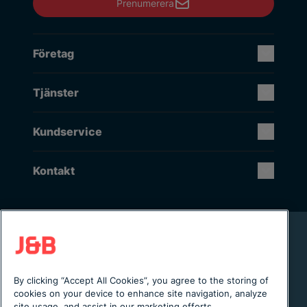
Prenumerera
Företag
Tjänster
Kundservice
Kontakt
Rikstäckande installation & service
Lager i Sverige
Digital servicejournal & kundportal
By clicking “Accept All Cookies”, you agree to the storing of
Från projektering till installation
cookies on your device to enhance site navigation, analyze
site usage, and assist in our marketing efforts.