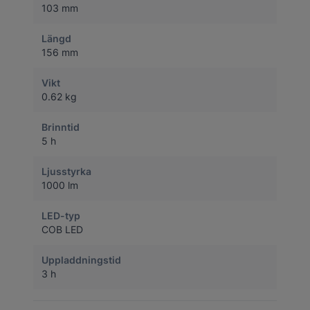
103 mm
Längd
156 mm
Vikt
0.62 kg
Brinntid
5 h
Ljusstyrka
1000 lm
LED-typ
COB LED
Uppladdningstid
3 h