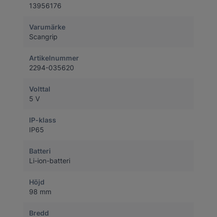
13956176
Varumärke
Scangrip
Artikelnummer
2294-035620
Volttal
5 V
IP-klass
IP65
Batteri
Li-ion-batteri
Höjd
98 mm
Bredd