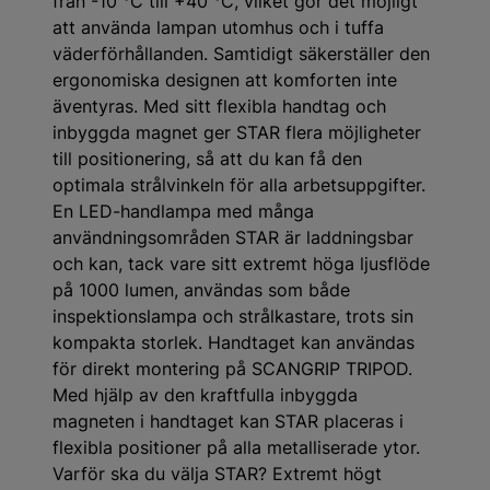
från -10 °C till +40 °C, vilket gör det möjligt
att använda lampan utomhus och i tuffa
väderförhållanden. Samtidigt säkerställer den
ergonomiska designen att komforten inte
äventyras. Med sitt flexibla handtag och
inbyggda magnet ger STAR flera möjligheter
till positionering, så att du kan få den
optimala strålvinkeln för alla arbetsuppgifter.
En LED-handlampa med många
användningsområden STAR är laddningsbar
och kan, tack vare sitt extremt höga ljusflöde
på 1000 lumen, användas som både
inspektionslampa och strålkastare, trots sin
kompakta storlek. Handtaget kan användas
för direkt montering på SCANGRIP TRIPOD.
Med hjälp av den kraftfulla inbyggda
magneten i handtaget kan STAR placeras i
flexibla positioner på alla metalliserade ytor.
Varför ska du välja STAR? Extremt högt