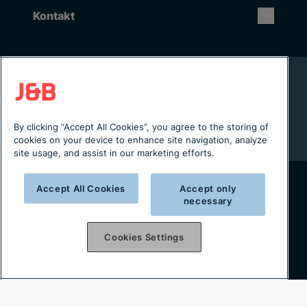
Kontakt
Rikstäckande installation & service
Lager i Sverige
Digital servicejournal & kundportal
By clicking “Accept All Cookies”, you agree to the storing of
Från projektering till installation
cookies on your device to enhance site navigation, analyze
site usage, and assist in our marketing efforts.
Accept All Cookies
Accept only
Copyright © 2025 J&B Maskinteknik AB
necessary
Organisationsnummer: 556490-2996
Cookies Settings
Integritetspolicy