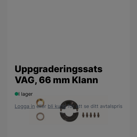
Uppgraderingssats
VAG, 66 mm Klann
I lager
Logga in
eller
bli kund
för att se ditt avtalspris
Produktbeskrivning