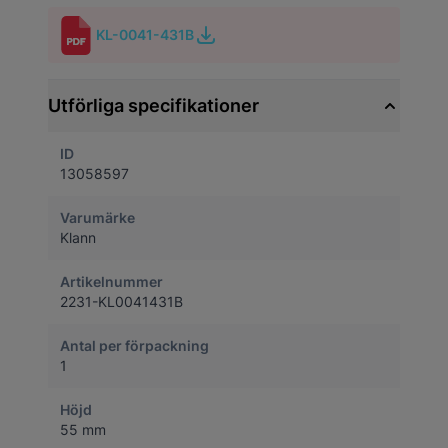
KL-0041-431B
Utförliga specifikationer
ID
13058597
Varumärke
Klann
Artikelnummer
2231-KL0041431B
Antal per förpackning
1
Höjd
55 mm