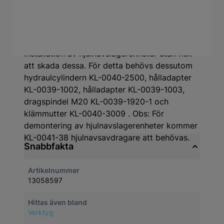
Lämplig för fordon med lager Ø 66mm, VW
Polo (2002 och framåt), Škoda Fabia (2000)
och framåt etc. Uppgraderingssatsen KL-
0041-431 B möjliggör snabb och säker
installation av hjulnavslagerenheter utan risk
att skada dessa. För detta behövs dessutom
hydraulcylindern KL-0040-2500, hålladapter
KL-0039-1002, hålladapter KL-0039-1003,
dragspindel M20 KL-0039-1920-1 och
klämmutter KL-0040-3009 . Obs: För
demontering av hjulnavslagerenheter kommer
KL-0041-38 hjulnavsavdragare att behövas.
Snabbfakta
Artikelnummer
13058597
Hittas även bland
Verktyg