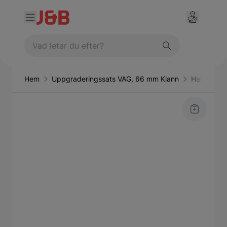
Hem
Uppgraderingssats VAG, 66 mm Klann
Handverkt
Main image
Click to view image in fullscreen