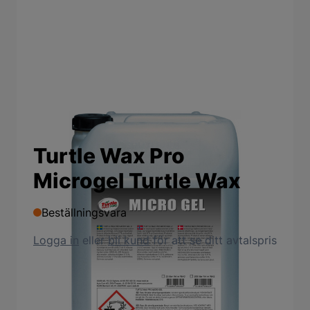
Turtle Wax Pro
Microgel Turtle Wax
Beställningsvara
Logga in
eller
bli kund
för att se ditt avtalspris
Produktbeskrivning