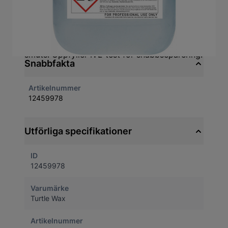
Ett tixotropt högkoncentrerat vattenbaserat
avfettnings- och rengöringsmedel för fordon.
Baserad på lacknafta med 17 % aromathalt.
Löser effektivt olja, tjära, vägsalt och svår
smuts. Uppfyller IVL-test för snabbseparering.
Snabbfakta
Artikelnummer
12459978
Utförliga specifikationer
ID
12459978
Varumärke
Turtle Wax
Artikelnummer