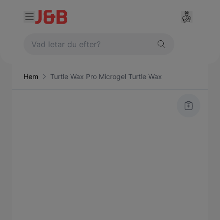
Hem
Turtle Wax Pro Microgel Turtle Wax
Main image
Click to view image in fullscreen