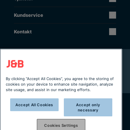
Kundservice
Kontakt
Rikstäckande installation & service
Lager i Sverige
Digital servicejournal & kundportal
By clicking “Accept All Cookies”, you agree to the storing of
Från projektering till installation
cookies on your device to enhance site navigation, analyze
site usage, and assist in our marketing efforts.
Accept All Cookies
Accept only
Copyright © 2025 J&B Maskinteknik AB
necessary
Organisationsnummer: 556490-2996
Cookies Settings
Integritetspolicy