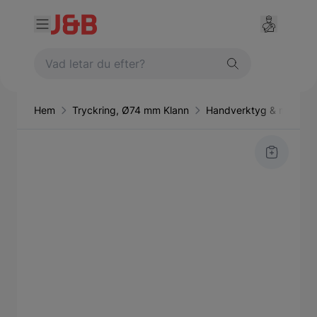
Hem
Tryckring, Ø74 mm Klann
Handverktyg & maskine
Main image
Click to view image in fullscreen