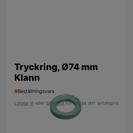
Tryckring, Ø74 mm
Klann
Beställningsvara
Logga in
eller
bli kund
för att se ditt avtalspris
Produktbeskrivning