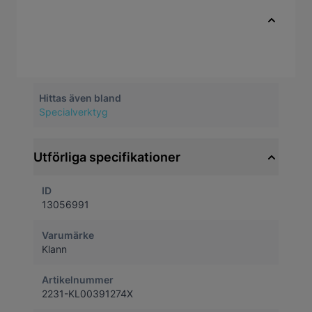
Ingår i verktygssats KL-0039-8131 E
Snabbfakta
Artikelnummer
13056991
Hittas även bland
Specialverktyg
Utförliga specifikationer
ID
13056991
Varumärke
Klann
Artikelnummer
2231-KL00391274X