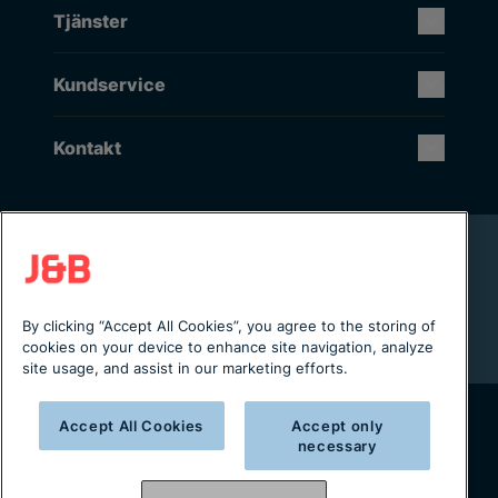
Tjänster
Kundservice
Kontakt
Rikstäckande installation & service
Lager i Sverige
Digital servicejournal & kundportal
By clicking “Accept All Cookies”, you agree to the storing of
Från projektering till installation
cookies on your device to enhance site navigation, analyze
site usage, and assist in our marketing efforts.
Accept All Cookies
Accept only
necessary
Copyright © 2025 J&B Maskinteknik AB
Organisationsnummer: 556490-2996