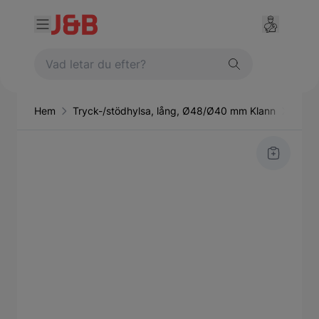
Hem
Tryck-/stödhylsa, lång, Ø48/Ø40 mm Klann
Handv
Main image
Click to view image in fullscreen