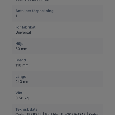
Antal per förpackning
1
För fabrikat
Universal
Höjd
50 mm
Bredd
110 mm
Längd
240 mm
Vikt
0.58 kg
Teknisk data
Code: 1989324 | Part No.: KL-0039-1748 | Outer