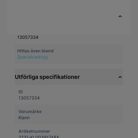
Till exempel ingår i verktygssatsen KL-0039-
170 E
Snabbfakta
Artikelnummer
13057334
Hittas även bland
Specialverktyg
Utförliga specifikationer
ID
13057334
Varumärke
Klann
Artikelnummer
2231-KL00391748X