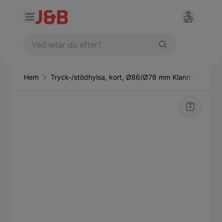
Hem
Tryck-/stödhylsa, kort, Ø86/Ø78 mm Klann
Handv
Main image
Click to view image in fullscreen