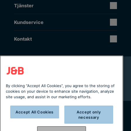
Tjänster
Kundservice
Kontakt
Rikstäckande installation & service
Lager i Sverige
Digital servicejournal & kundportal
By clicking “Accept All Cookies”, you agree to the storing of
Från projektering till installation
cookies on your device to enhance site navigation, analyze
site usage, and assist in our marketing efforts.
Accept All Cookies
Accept only
necessary
Copyright © 2025 J&B Maskinteknik AB
Organisationsnummer: 556490-2996