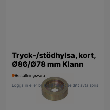
Tryck-/stödhylsa, kort,
Ø86/Ø78 mm Klann
Beställningsvara
Logga in
eller
bli kund
för att se ditt avtalspris
Produktbeskrivning