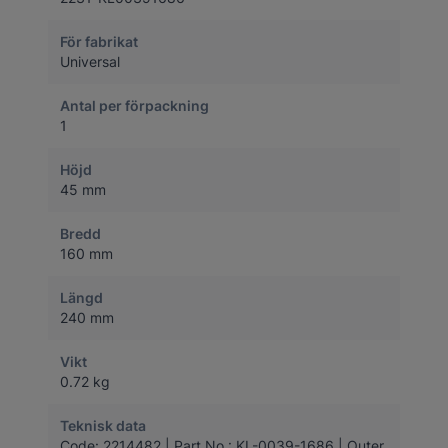
För fabrikat
Universal
Antal per förpackning
1
Höjd
45 mm
Bredd
160 mm
Längd
240 mm
Vikt
0.72 kg
Teknisk data
Code: 2214482 | Part No.: KL-0039-1686 | Outer