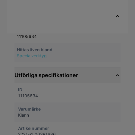
Till exempel ingår i verktygssatsen KL-0039-
160 E
Snabbfakta
Artikelnummer
11105634
Hittas även bland
Specialverktyg
Utförliga specifikationer
ID
11105634
Varumärke
Klann
Artikelnummer
2231-KL00391686