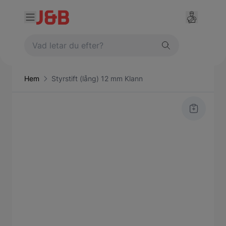
Hem
Styrstift (lång) 12 mm Klann
Main image
Click to view image in fullscreen