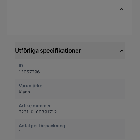
Ingår i verktygssats KL-0039-1701
Snabbfakta
Artikelnummer
13057296
Utförliga specifikationer
ID
13057296
Varumärke
Klann
Artikelnummer
2231-KL00391712
Antal per förpackning
1