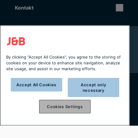
Kontakt
Rikstäckande installation & service
Lager i Sverige
Digital servicejournal & kundportal
By clicking “Accept All Cookies”, you agree to the storing of
Från projektering till installation
cookies on your device to enhance site navigation, analyze
site usage, and assist in our marketing efforts.
Accept All Cookies
Accept only
necessary
Copyright © 2025 J&B Maskinteknik AB
Organisationsnummer: 556490-2996
Cookies Settings
Integritetspolicy