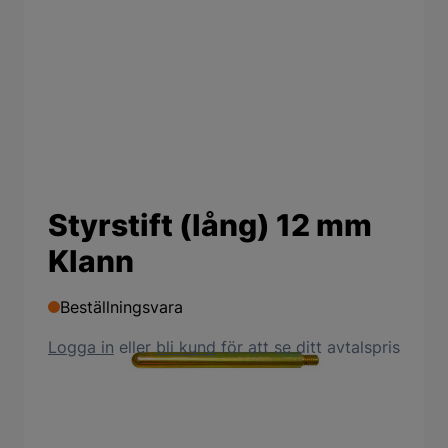
Styrstift (lång) 12 mm
Klann
Beställningsvara
Logga in
eller
bli kund
för att se ditt avtalspris
Produktbeskrivning