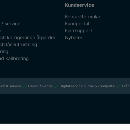
Kundservice
Kontaktformulär
 / service
Kundportal
al
Fjärrsupport
ch korrigerande åtgärder
Nyheter
ch låneutrustning
ring
d kalibrering
ion & service
Lager i Sverige
Digital servicejournal & kundportal
Från 