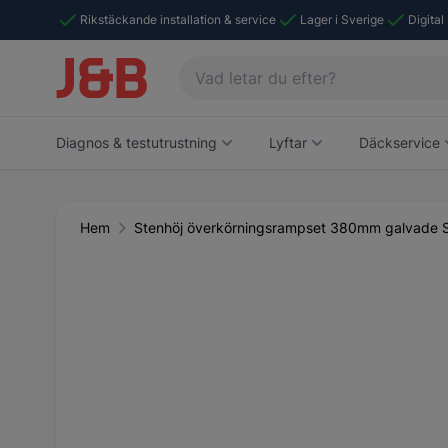
Rikstäckande installation & service
Lager i Sverige
Digital
Diagnos & testutrustning
Lyftar
Däckservice
Hem
Stenhöj överkörningsrampset 380mm galvade S
Main image
Click to view image in fullscreen