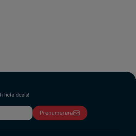
h heta deals!
Prenumerera