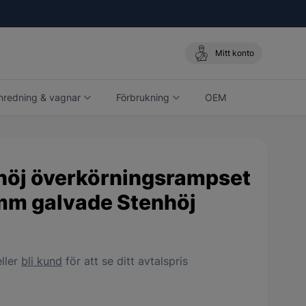
Mitt konto
nredning & vagnar
Förbrukning
OEM
höj överkörningsrampset
m galvade Stenhöj
ller
bli kund
för att se ditt avtalspris