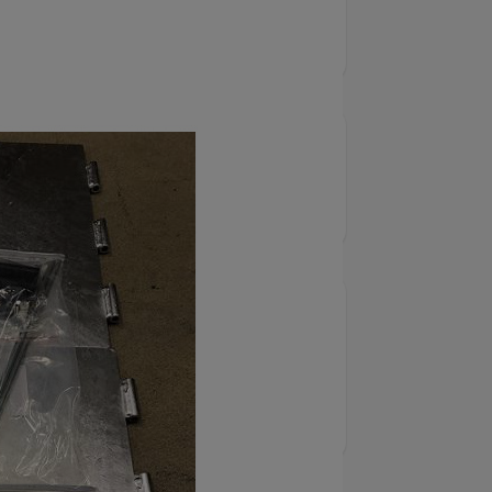
, 380mm galvade, 2st/fp.
3078
hör lyftar