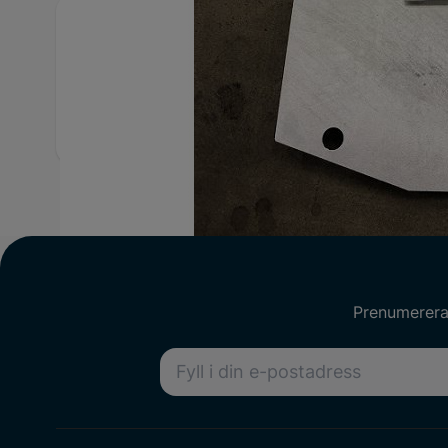
Utförliga specifikationer
ID
15423078
Var
Artikelnummer
2382-0756813
Prenumerera 
E-postadress