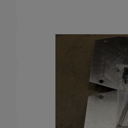
Produktbeskrivning
Överkörningsramp Major -42W samt -47 samt -51
Snabbfakta
Artikelnummer
1542
Hittas även bland
Tillbe