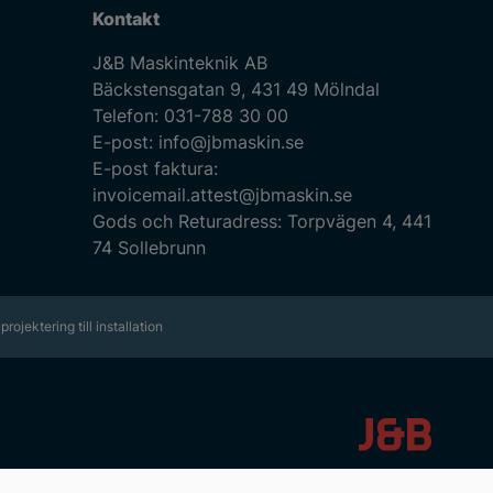
Kontakt
J&B Maskinteknik AB
Bäckstensgatan 9, 431 49 Mölndal
Telefon:
031-788 30 00
E-post:
info@jbmaskin.se
E-post faktura:
invoicemail.attest@jbmaskin.se
Gods och Returadress: Torpvägen 4, 441
74 Sollebrunn
projektering till installation