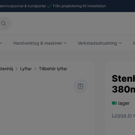
 servicejournal & kundportal
Från projektering till installation
Handverktyg & maskiner
Verkstadsutrustning
I
tenhöj
Lyftar
Tillbehör lyftar
Sten
380m
I lager
Logga in
e