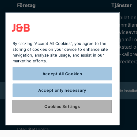
Företag
Tjänster
Om oss
Installation
Våra medarbetare
Felanmälan
Jobba hos oss
Serviceavt
Kvalitetspolicy
Klagomål o
By clicking “Accept All Cookies”, you agree to the
Integritetspolicy
Verkstad o
storing of cookies on your device to enhance site
Uppförandekod
ISO-kalibre
navigation, analyze site usage, and assist in our
Leverantörskod
Ackreditera
marketing efforts.
Katalogmaterial
Accept All Cookies
Accept only necessary
Rikstäckande installat
Cookies Settings
Copyright © 2025 J&B Maskinteknik AB
Organisationsnummer: 556490-2996
Integritetspolicy