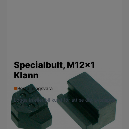
Specialbult, M12x1
Klann
Beställningsvara
Logga in
eller
bli kund
för att se ditt avtalspris
Produktbeskrivning