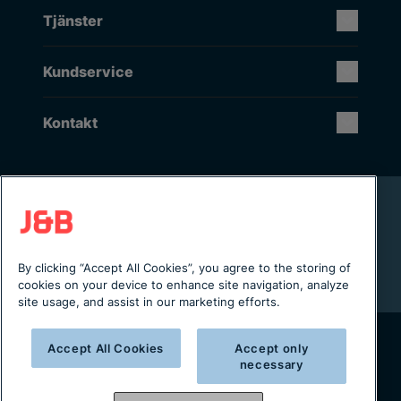
Tjänster
Kundservice
Kontakt
Rikstäckande installation & service
Lager i Sverige
Digital servicejournal & kundportal
By clicking “Accept All Cookies”, you agree to the storing of
Från projektering till installation
cookies on your device to enhance site navigation, analyze
site usage, and assist in our marketing efforts.
Accept All Cookies
Accept only
Copyright © 2025 J&B Maskinteknik AB
necessary
Organisationsnummer: 556490-2996