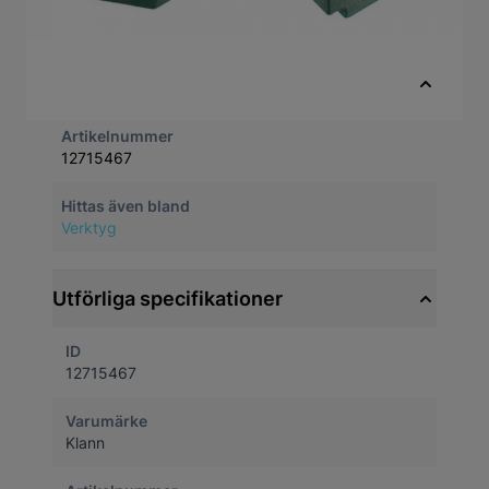
För att nita enkelkedjor. ”OBS” endast
adaptrer (krävs ett huvudverktyg). Till
Mercedes diesel från -09.1995.
Snabbfakta
Artikelnummer
12715467
Hittas även bland
Verktyg
Utförliga specifikationer
ID
12715467
Varumärke
Klann