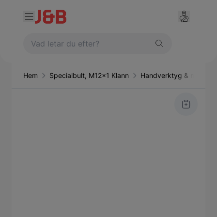
Hem
Specialbult, M12x1 Klann
Handverktyg & maskine
Main image
Click to view image in fullscreen