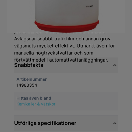
Högkoncentrerat och starkt alkaliskt (Ph13,5)
avfettningsmedel. Produkten är
högskummande och utmärkt för bil, lastbil,
entreprenad- och lantbruksmaskiner samt
presenningar som är starkt nedsmutsade.
Avlägsnar snabbt trafikfilm och annan grov
vägsmuts mycket effektivt. Utmärkt även för
manuella högtryckstvättar och som
förtvättmedel i automattvättanläggningar.
Snabbfakta
Artikelnummer
14983354
Hittas även bland
Kemikalier & vätskor
Utförliga specifikationer