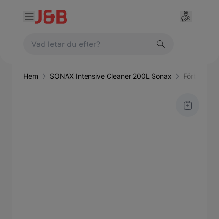
Hem
SONAX Intensive Cleaner 200L Sonax
Förbruknin
Main image
Click to view image in fullscreen