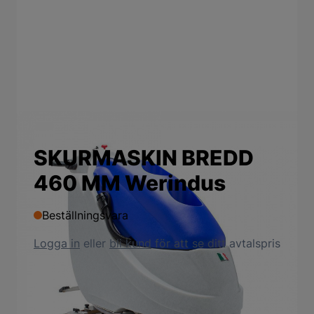
SKURMASKIN BREDD
460 MM Werindus
Beställningsvara
Logga in
eller
bli kund
för att se ditt avtalspris
Produktbeskrivning