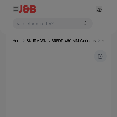
Hem
SKURMASKIN BREDD 460 MM Werindus
Verkstad
Main image
Click to view image in fullscreen