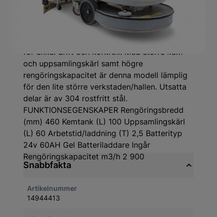
ZLA46T är en modern designad batteridriven
skurmaskin med självgång. Utrustad med
enkelborste som gör den väldigt
lättmanövrerad. En elektronisk manöverpanel
för enkel drift och kontroll. Med större kem-
och uppsamlingskärl samt högre
rengöringskapacitet är denna modell lämplig
för den lite större verkstaden/hallen. Utsatta
delar är av 304 rostfritt stål.
FUNKTIONSEGENSKAPER Rengöringsbredd
(mm) 460 Kemtank (L) 100 Uppsamlingskärl
(L) 60 Arbetstid/laddning (T) 2,5 Batterityp
24v 60AH Gel Batteriladdare Ingår
Rengöringskapacitet m3/h 2 900
Snabbfakta
Artikelnummer
14944413