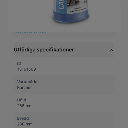
Artikelnummer
13161569
Hittas även bland
Högtryckstvättar
Utförliga specifikationer
ID
13161569
Varumärke
Kärcher
Höjd
285 mm
Bredd
230 mm