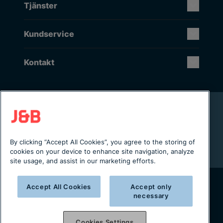
Tjänster
Kundservice
Kontakt
Rikstäckande installation & service
Lager i Sverige
Digital servicejournal & kundportal
By clicking “Accept All Cookies”, you agree to the storing of
Från projektering till installation
cookies on your device to enhance site navigation, analyze
site usage, and assist in our marketing efforts.
Accept All Cookies
Accept only
necessary
Copyright © 2025 J&B Maskinteknik AB
Organisationsnummer: 556490-2996
Cookies Settings