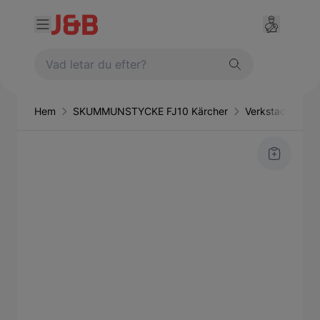
Hem
SKUMMUNSTYCKE FJ10 Kärcher
Verkstadsutrust
Main image
Click to view image in fullscreen