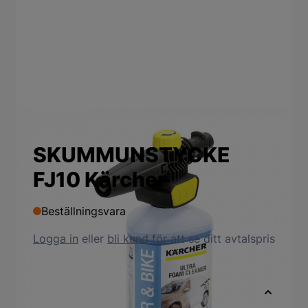
SKUMMUNSTYCKE
FJ10 Kärcher
Beställningsvara
Logga in
eller
bli kund
för att se ditt avtalspris
Snabbfakta