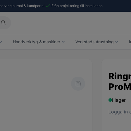
 servicejournal & kundportal
Från projektering till installation
Handverktyg & maskiner
Verkstadsutrustning
I
Ring
ProM
I lager
Logga in
e