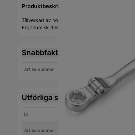
Produktbeskrivning
Tillverkad av högkvalitativt Chrome Vanadiumstål
Ergonomisk design, inga skarpa kanter.
Snabbfakta
Artikelnummer
1424
Utförliga specifikationer
ID
14243083
Var
2060-PT1650608
Artikelnummer
Mate