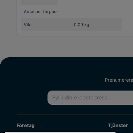
Antal per förpackning
1
Dim
Vikt
0.09 kg
Prenumerera 
E-postadress
Företag
Tjänster