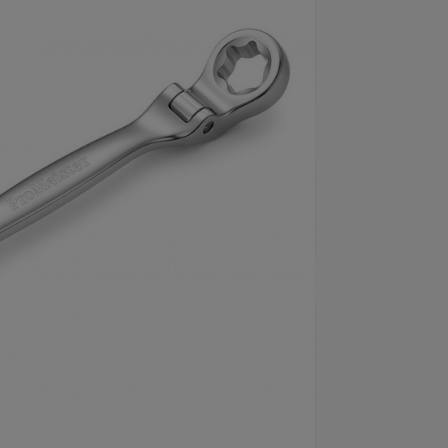
. Mattchromaterad ytfinish.
3083
umärke
ProMeister
Kromvanadiumstål - S2
rial
(CrV)