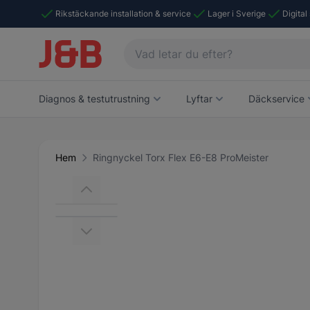
Rikstäckande installation & service
Lager i Sverige
Digital
Diagnos & testutrustning
Lyftar
Däckservice
Hem
Ringnyckel Torx Flex E6-E8 ProMeister
Main image
Click to view image in fullscreen
View larger image
View larger image