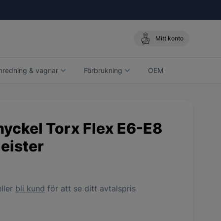
Mitt konto
nredning & vagnar
Förbrukning
OEM
nyckel Torx Flex E6-E8
eister
ller
bli kund
för att se ditt avtalspris