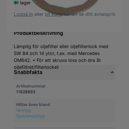
I lager
Logga in
eller
bli kund
för att se ditt avtalspris
Produktbeskrivning
Lämplig för oljefilter eller oljefilterlock med
SW 84 och 14 ytor, t.ex. med Mercedes
OM642. • För att skruva loss och dra åt
oljefiltret/filterlocket
Snabbfakta
Artikelnummer
11628893
Hittas även bland
Verktyg
Specialverktyg