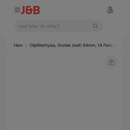
Hem
Oljefilterhylsa, Storlek (waf) 84mm, 14 Flats Klann
Main image
Click to view image in fullscreen