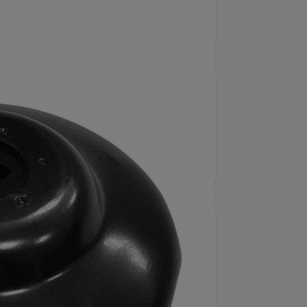
ktivt verktyg för professionella inom
nstruktionen och standardfattningen gör
änlighet och funktion.
5978
yg