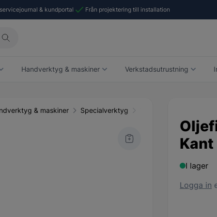
 servicejournal & kundportal
Från projektering till installation
Handverktyg & maskiner
Verkstadsutrustning
I
ndverktyg & maskiner
Specialverktyg
Verktyg
Oljef
Kant
I lager
Logga in
e