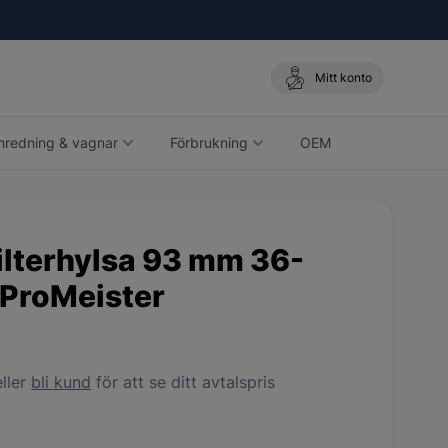
Mitt konto
nredning & vagnar
Förbrukning
OEM
ilterhylsa 93 mm 36-
 ProMeister
ller
bli kund
för att se ditt avtalspris