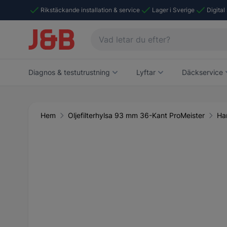
Rikstäckande installation & service
Lager i Sverige
Digital
Diagnos & testutrustning
Lyftar
Däckservice
Hem
Oljefilterhylsa 93 mm 36-Kant ProMeister
Ha
Main image
Click to view image in fullscreen