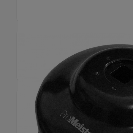
Produktbeskrivning
ProMeister oljefilterhylsa är ett pålitligt och effe
bilservice och fordonsunderhåll. Den gedigna ko
den enkel att använda och innebär hög användarv
Snabbfakta
Artikelnummer
1435
Hittas även bland
Verkt