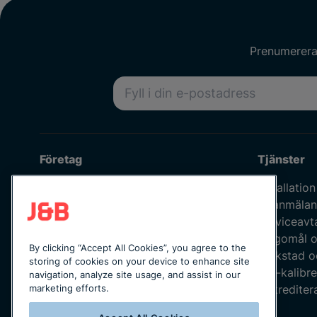
Prenumerera 
E-postadress
Företag
Tjänster
Om oss
Installation
Våra medarbetare
Felanmälan
Jobba hos oss
Serviceavt
Kvalitetspolicy
Klagomål o
By clicking “Accept All Cookies”, you agree to the
Integritetspolicy
Verkstad o
storing of cookies on your device to enhance site
Uppförandekod
ISO-kalibre
navigation, analyze site usage, and assist in our
Leverantörskod
Ackreditera
marketing efforts.
Katalogmaterial