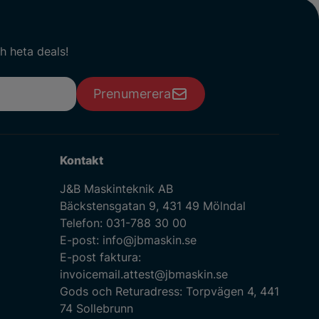
h heta deals!
Prenumerera
Kontakt
J&B Maskinteknik AB
Bäckstensgatan 9, 431 49 Mölndal
Telefon:
031-788 30 00
E-post:
info@jbmaskin.se
E-post faktura:
invoicemail.attest@jbmaskin.se
Gods och Returadress: Torpvägen 4, 441
74 Sollebrunn