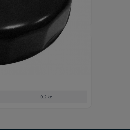
umärke
ProMeister
ning
3/8 "
ension
93 mm
0.2 kg