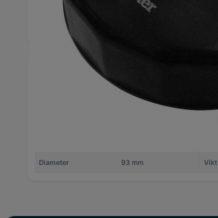
PT55020 - Manual RVNR-01 (07-11-19)
Utförliga specifikationer
ID
14355978
Var
Artikelnummer
2060-PT55042
Fatt
Antal per förpackning
1
Dim
Diameter
93 mm
Vikt