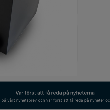
umärke
Alentec Orion
citet
220 l
Var först att få reda på nyheterna
på vårt nyhetsbrev och var först att få reda på nyheter oc