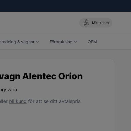
Mitt konto
nredning & vagnar
Förbrukning
OEM
övagn Alentec Orion
ingsvara
ller
bli kund
för att se ditt avtalspris