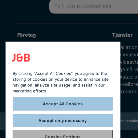
E-postadress
Företag
Tjänster
Om oss
Installation
Våra medarbetare
Felanmälan
Jobba hos oss
Serviceavt
Kvalitetspolicy
Klagomål o
By clicking “Accept All Cookies”, you agree to the
Integritetspolicy
Verkstad o
storing of cookies on your device to enhance site
Uppförandekod
ISO-kalibre
navigation, analyze site usage, and assist in our
Leverantörskod
Ackreditera
marketing efforts.
Katalogmaterial
Accept All Cookies
Accept only necessary
Rikstäckande installat
Cookies Settings