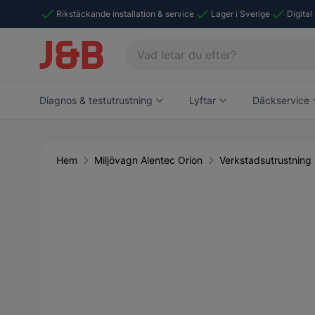
Rikstäckande installation & service
Lager i Sverige
Digital
Diagnos & testutrustning
Lyftar
Däckservice
Hem
Miljövagn Alentec Orion
Verkstadsutrustning
Main image
Click to view image in fullscreen