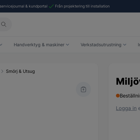
 servicejournal & kundportal
Från projektering till installation
Handverktyg & maskiner
Verkstadsutrustning
I
Smörj & Utsug
Milj
Beställn
Logga in
e