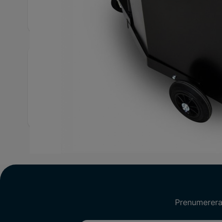
28390_Miljövagn
Utförliga specifikationer
ID
14954200
Var
Artikelnummer
2022-28390
Kapa
Prenumerera 