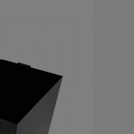
ett sväng- och låsbart stödhjul Ø100
4200
 & Utsug