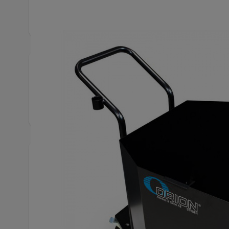
Produktbeskrivning
Fatvagn (28645) med tre hjul, 2 stora Ø200 mm, 
mm. Invallning för alla fat upp till helfat.
Snabbfakta
Artikelnummer
1495
Hittas även bland
Smörj