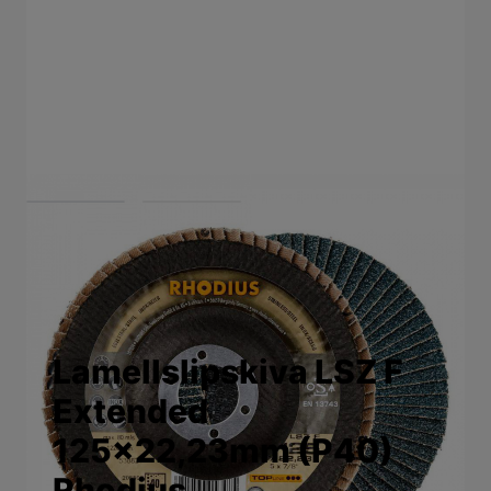
View larger image
View larger image
Lamellslipskiva LSZ F
Extended
125x22,23mm (P40)
Rhodius