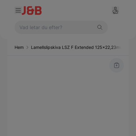
Hem
Lamellslipskiva LSZ F Extended 125x22,23mm (P40)
Main image
Click to view image in fullscreen