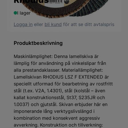
I lager
Logga in
eller
bli kund
för att se ditt avtalspris
Produktbeskrivning
Maskinlämplighet: Denna lamellskiva är
lämplig för användning på vinkelslipar från
alla prestandaklasser. Materiallämplighet:
Lamellskivan RHODIUS LSZ F EXTENDED är
speciellt utformad för bearbetning av rostfritt
stål (t.ex. V2A, 1.4301), stål (kolstål – även
kallat konstruktionsstål, St37, S235JR och
1.0037) och gjutstål. Skivan erbjuder här en
imponerande lång verktygslivslängd i
kombination med konsekvent aggressiv
avverkning. Konstruktion och tillverkning: