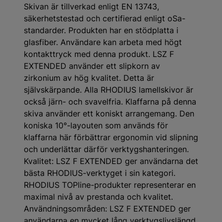
Skivan är tillverkad enligt EN 13743,
säkerhetstestad och certifierad enligt oSa-
standarder. Produkten har en stödplatta i
glasfiber. Användare kan arbeta med högt
kontakttryck med denna produkt. LSZ F
EXTENDED använder ett slipkorn av
zirkonium av hög kvalitet. Detta är
självskärpande. Alla RHODIUS lamellskivor är
också järn- och svavelfria. Klaffarna på denna
skiva använder ett koniskt arrangemang. Den
koniska 10°-layouten som används för
klaffarna här förbättrar ergonomin vid slipning
och underlättar därför verktygshanteringen.
Kvalitet: LSZ F EXTENDED ger användarna det
bästa RHODIUS-verktyget i sin kategori.
RHODIUS TOPline-produkter representerar en
maximal nivå av prestanda och kvalitet.
Användningsområden: LSZ F EXTENDED ger
användarna en mycket lång verktygslivslängd.