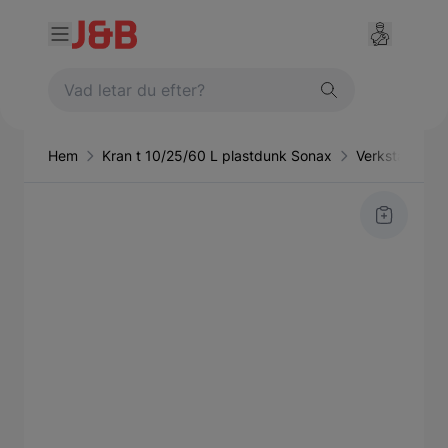
Hem
Kran t 10/25/60 L plastdunk Sonax
Verkstadsutru
Main image
Click to view image in fullscreen