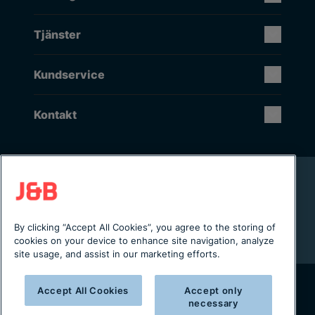
Tjänster
Kundservice
Kontakt
Rikstäckande installation & service
Lager i Sverige
Digital servicejournal & kundportal
By clicking “Accept All Cookies”, you agree to the storing of
Från projektering till installation
cookies on your device to enhance site navigation, analyze
site usage, and assist in our marketing efforts.
Accept All Cookies
Accept only
necessary
Copyright © 2025 J&B Maskinteknik AB