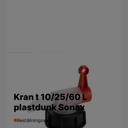
View larger image
View larger image
Kran t 10/25/60 L
plastdunk Sonax
Beställningsvara