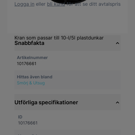
Logga in
eller
bli kund
för att se ditt avtalspris
Produktbeskrivning
Kran som passar till 10-l/5l plastdunkar
Snabbfakta
Artikelnummer
10176661
Hittas även bland
Smörj & Utsug
Utförliga specifikationer
ID
10176661