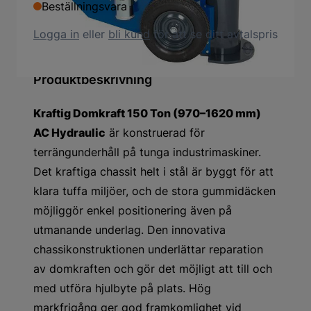
Beställningsvara
Logga in
eller
bli kund
för att se ditt avtalspris
Produktbeskrivning
Kraftig Domkraft 150 Ton (970–1620 mm)
AC Hydraulic
är konstruerad för
terrängunderhåll på tunga industrimaskiner.
Det kraftiga chassit helt i stål är byggt för att
klara tuffa miljöer, och de stora gummidäcken
möjliggör enkel positionering även på
utmanande underlag. Den innovativa
chassikonstruktionen underlättar reparation
av domkraften och gör det möjligt att till och
med utföra hjulbyte på plats. Hög
markfrigång ger god framkomlighet vid