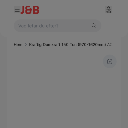
Hem
Kraftig Domkraft 150 Ton (970-1620mm) AC Hydraul
Main image
Click to view image in fullscreen