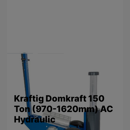
View larger image
View larger image
Kraftig Domkraft 150
Ton (970-1620mm) AC
Hydraulic