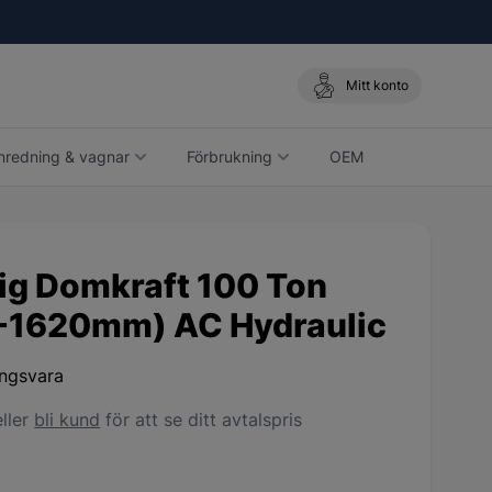
Mitt konto
nredning & vagnar
Förbrukning
OEM
 lyftverktyg
tig Domkraft 100 Ton
-1620mm) AC Hydraulic
ingsvara
ller
bli kund
för att se ditt avtalspris