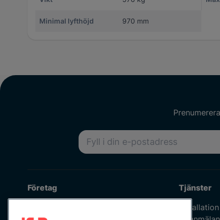
Minimal lyfthöjd
970 mm
Prenumerera 
E-postadress
Företag
Tjänster
Om oss
Installation
Våra medarbetare
Felanmälan