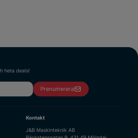
h heta deals!
Prenumerera
Kontakt
J&B Maskinteknik AB
Bäckstensgatan 9, 431 49 Mölndal