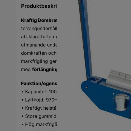
Produktbeskrivning
Kraftig Domkraft 100 Ton (970–1620 mm) AC Hy
terrängunderhåll på tunga industrimaskiner. Det kra
att klara tuffa miljöer, och de stora gummidäcken
utmanande underlag. Den innovativa chassikonstr
domkraften och gör det möjligt att till och med u
markfrigång ger god framkomlighet vid röjning av
med
förlängningar och låsringar
(ej standard).
Funktion/egenskaper:
• Kapacitet: 100 ton
• Lyfthöjd: 970–1620 mm
• Kraftigt helstålschassi för tuffa miljöer
• Stora gummidäck för enkel positionering
• Hög markfrigång för ojämn terräng