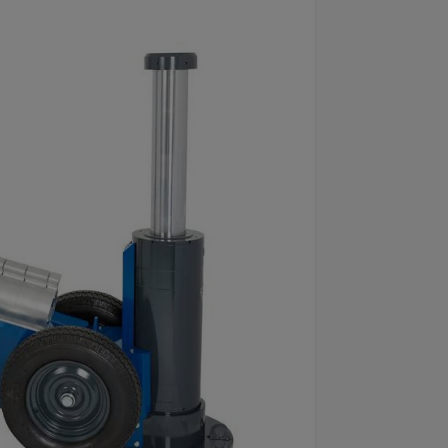
draulic
är konstruerad för
ftiga chassit helt i stål är byggt för
 möjliggör enkel positionering även på
uktionen underlättar reparation av
tföra hjulbyte på plats. Hög
 räls och ojämn terräng. Kan levereras