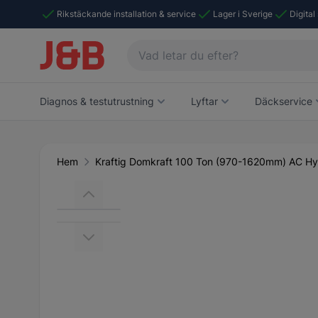
Rikstäckande installation & service
Lager i Sverige
Digital
Diagnos & testutrustning
Lyftar
Däckservice
Hem
Kraftig Domkraft 100 Ton (970-1620mm) AC Hy
Main image
Click to view image in fullscreen
View larger image
View larger image