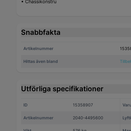
• Chassikonstruktion som underlättar service och
Snabbfakta
Artikelnummer
1535
Hittas även bland
Tillb
Utförliga specifikationer
ID
15358907
Var
Artikelnummer
2040-4495600
Lyft
Vikt
576 kg
Maxi