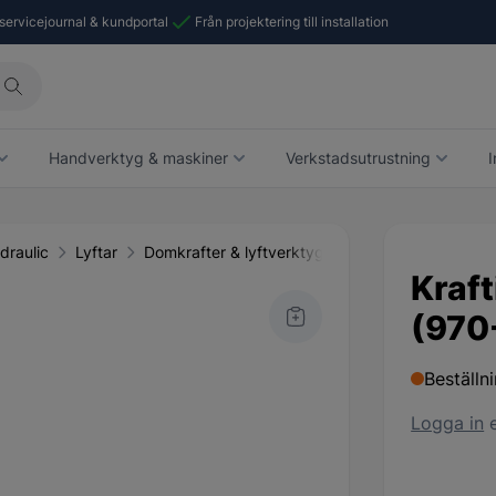
 servicejournal & kundportal
Från projektering till installation
Handverktyg & maskiner
Verkstadsutrustning
I
draulic
Lyftar
Domkrafter & lyftverktyg
Tillbehör domkraft &
Kraf
(970
Beställn
Logga in
e