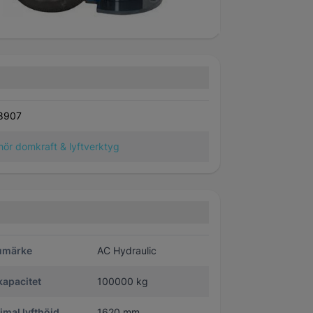
 reparation
8907
ehör domkraft & lyftverktyg
umärke
AC Hydraulic
kapacitet
100000 kg
mal lyfthöjd
1620 mm