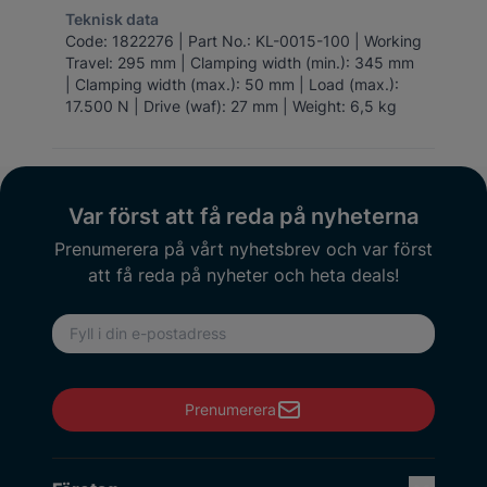
Teknisk data
Code: 1822276 | Part No.: KL-0015-100 | Working
Travel: 295 mm | Clamping width (min.): 345 mm
| Clamping width (max.): 50 mm | Load (max.):
17.500 N | Drive (waf): 27 mm | Weight: 6,5 kg
Var först att få reda på nyheterna
Prenumerera på vårt nyhetsbrev och var först
att få reda på nyheter och heta deals!
E-postadress
Prenumerera