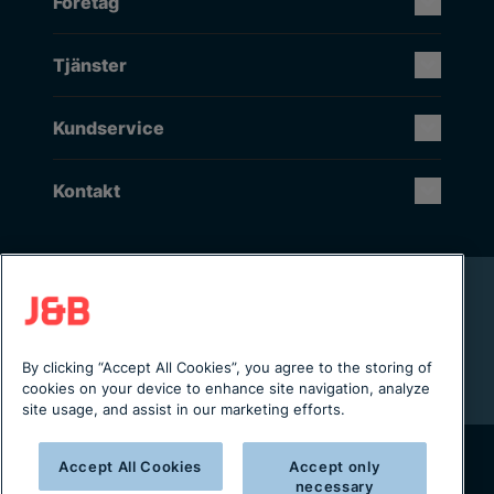
Företag
Tjänster
Kundservice
Kontakt
Rikstäckande installation & service
Lager i Sverige
Digital servicejournal & kundportal
By clicking “Accept All Cookies”, you agree to the storing of
Från projektering till installation
cookies on your device to enhance site navigation, analyze
site usage, and assist in our marketing efforts.
Accept All Cookies
Accept only
necessary
Copyright © 2025 J&B Maskinteknik AB