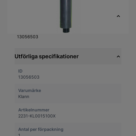
Kompressorcylinder för tryckfjädrar Ingår i
leveransen av KL-0015
Snabbfakta
Artikelnummer
13056503
Utförliga specifikationer
ID
13056503
Varumärke
Klann
Artikelnummer
2231-KL0015100X
Antal per förpackning
1