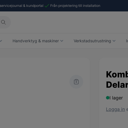
 servicejournal & kundportal
Från projektering till installation
Handverktyg & maskiner
Verkstadsutrustning
I
Komb
Dela
I lager
Logga in
e