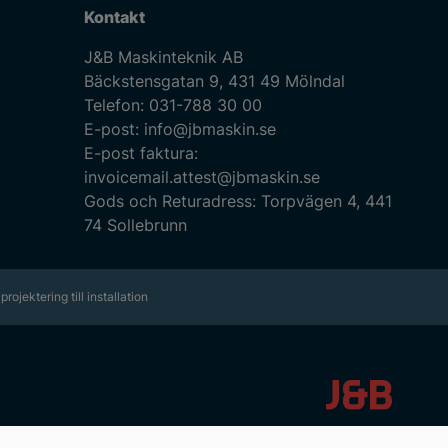
Kontakt
J&B Maskinteknik AB
Bäckstensgatan 9, 431 49 Mölndal
Telefon:
031-788 30 00
E-post:
info@jbmaskin.se
E-post faktura:
invoicemail.attest@jbmaskin.se
Gods och Returadress: Torpvägen 4, 441
74 Sollebrunn
projektering till installation