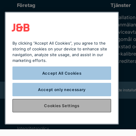
Företag
Tjänster
Om oss
Installation
Våra medarbetare
Felanmälan
Jobba hos oss
Serviceavt
Kvalitetspolicy
Klagomål o
By clicking “Accept All Cookies”, you agree to the
Integritetspolicy
Verkstad o
storing of cookies on your device to enhance site
Uppförandekod
ISO-kalibre
navigation, analyze site usage, and assist in our
Leverantörskod
Ackreditera
marketing efforts.
Katalogmaterial
Accept All Cookies
Accept only necessary
Rikstäckande installat
Cookies Settings
Copyright © 2025 J&B Maskinteknik AB
Organisationsnummer: 556490-2996
Integritetspolicy