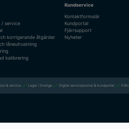
Kundservice
Kontaktformulär
 / service
Kundportal
al
Fjärrsupport
ch korrigerande åtgärder
Nyheter
ch låneutrustning
ring
d kalibrering
ion & service
Lager i Sverige
Digital servicejournal & kundportal
Från 