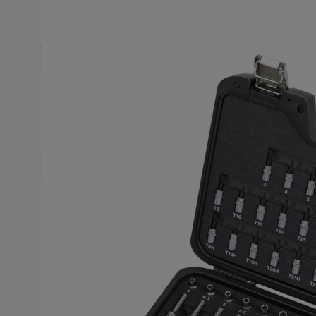
Snabbfakta
Artikelnummer
1264
Utförliga specifikationer
ID
12642014
Var
Artikelnummer
2371-107403
Fatt
Kromvanadiumstål
Material
Anta
(CrV)