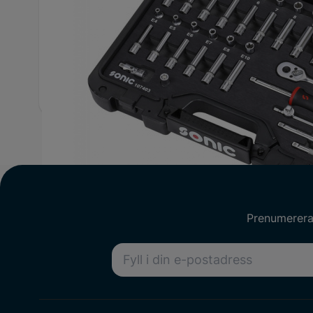
Höjd
80 mm
Bre
Längd
360 mm
Vikt
Antal delar
74
Prenumerera 
E-postadress