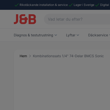
Rikstäckande installation & service
Lager i Sverige
Digital
Diagnos & testutrustning
Lyftar
Däckservice
Hem
Kombinationssats 1/4" 74-Delar BMCS Sonic
Main image
Click to view image in fullscreen