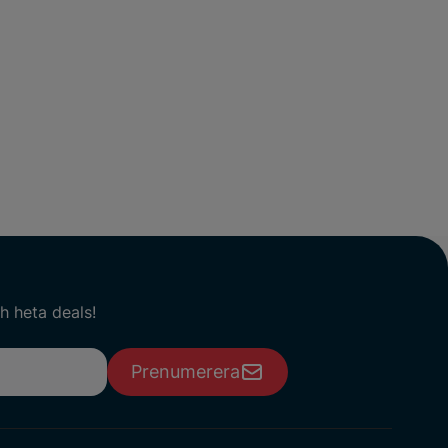
h heta deals!
Prenumerera