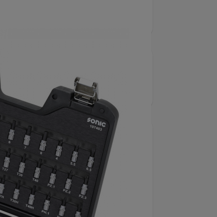
2014
umärke
Sonic
ning
1/4 "
1
l per förpackning