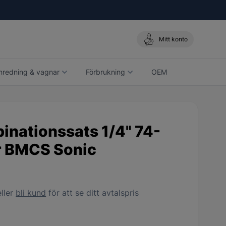
Mitt konto
nredning & vagnar
Förbrukning
OEM
inationssats 1/4" 74-
r BMCS Sonic
ller
bli kund
för att se ditt avtalspris