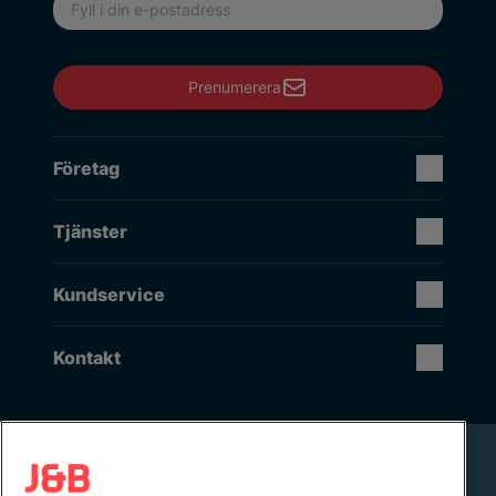
E-postadress
Prenumerera
Företag
Tjänster
Kundservice
Kontakt
Rikstäckande installation & service
Lager i Sverige