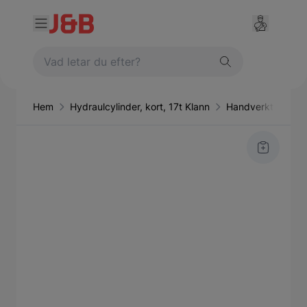
Hem
Hydraulcylinder, kort, 17t Klann
Handverktyg & ma
Main image
Click to view image in fullscreen