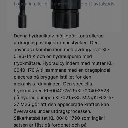
Logga in
eller
bli kund
för att se ditt avtalspris
Produktbeskrivning
Denna hydraulkolv möjliggör kontrollerad
utdragning av injektormunstycken. Den
används i kombination med avdragarset KL-
0186-14 K och en hydraulpump med
tryckmätare. Hydraulcylindern med mutter KL-
0040-170 A tillsammans med en dragspindel
placeras på bryggan istället för den
mekaniska drivningen. Den speciella
tryckmätaren KL-0040-2529/KL-0040-2528
på hydraulpumpen KL-0215-35 M25/KL-0215-
37 M25 gör att den applicerade kraften kan
övervakas under utdragsprocessen.
Säkerhetsbältet KL-0040-1790 som ingår i
satsen är fäst på fordonet och på