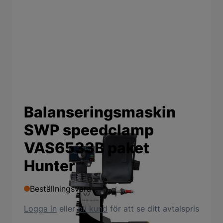
Balanseringsmaskin
SWP speedclamp
VAS6533B paket
Hunter
Beställningsvara
Logga in
eller
bli kund
för att se ditt avtalspris