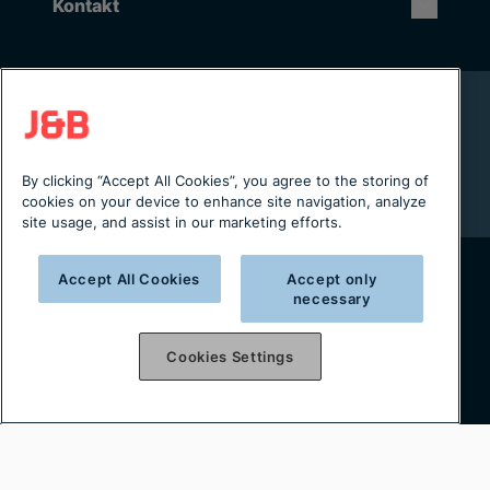
Kontakt
Rikstäckande installation & service
Lager i Sverige
Digital servicejournal & kundportal
By clicking “Accept All Cookies”, you agree to the storing of
Från projektering till installation
cookies on your device to enhance site navigation, analyze
site usage, and assist in our marketing efforts.
Accept All Cookies
Accept only
necessary
Copyright © 2025 J&B Maskinteknik AB
Organisationsnummer: 556490-2996
Cookies Settings
Integritetspolicy