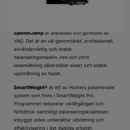
Produktbeskrivning
Hunter SmartWeight Pro VAS6533B
SpeedClamp
är anpassad och godkänd av
VAG. Det är en väl genomtänkt, professionell,
användarvänlig och snabb
balanseringsmaskin. Inre och yttre
lasermätning säkerställer exakt och snabb
uppmätning av hjulet.
SmartWeight®
är ett av Hunters patenterade
system som finns i SmartWeight Pro.
Programmet reducerar viktåtgången och
förbättrar samtidigt balanseringskvaliteten.
Inbyggd video underlättar utbildning och
effektivisering i det dagliga arbetet.