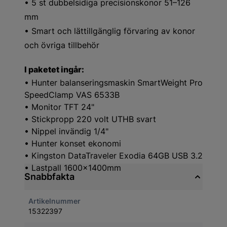
• 5 st dubbelsidiga precisionskonor 51–126
mm
• Smart och lättillgänglig förvaring av konor
och övriga tillbehör
I paketet ingår:
• Hunter balanseringsmaskin SmartWeight Pro
SpeedClamp VAS 6533B
• Monitor TFT 24"
• Stickpropp 220 volt UTHB svart
• Nippel invändig 1/4"
• Hunter konset ekonomi
• Kingston DataTraveler Exodia 64GB USB 3.2
• Lastpall 1600x1400mm
Snabbfakta
Artikelnummer
15322397