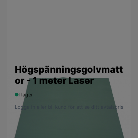
Högspänningsgolvmatt
or - 1 meter Laser
I lager
Logga in
eller
bli kund
för att se ditt avtalspris
Produktbeskrivning