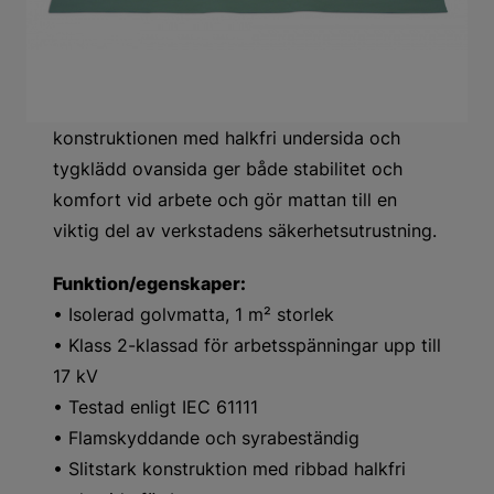
Denna flamskyddande och syrabeständiga
isolerade golvmatta är avsedd för säkert
arbete i verkstadsmiljö, inklusive arbete på
elbilar och hybridfordon. Den slitstarka
konstruktionen med halkfri undersida och
tygklädd ovansida ger både stabilitet och
komfort vid arbete och gör mattan till en
viktig del av verkstadens säkerhetsutrustning.
Funktion/egenskaper:
• Isolerad golvmatta, 1 m² storlek
• Klass 2-klassad för arbetsspänningar upp till
17 kV
• Testad enligt IEC 61111
• Flamskyddande och syrabeständig
• Slitstark konstruktion med ribbad halkfri