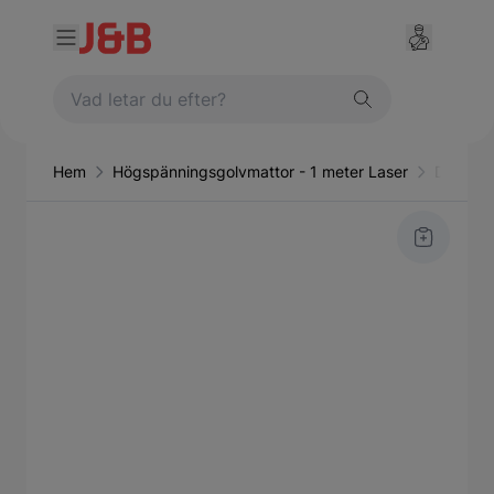
Hem
Högspänningsgolvmattor - 1 meter Laser
Diagnos 
Main image
Click to view image in fullscreen