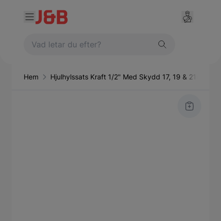
Hem
Hjulhylssats Kraft 1/2" Med Skydd 17, 19 & 21mm Sat
Main image
Click to view image in fullscreen