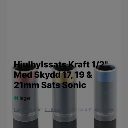
Hjulhylssats Kraft 1/2"
Med Skydd 17, 19 &
21mm Sats Sonic
I lager
Logga in
eller
bli kund
för att se ditt avtalspris