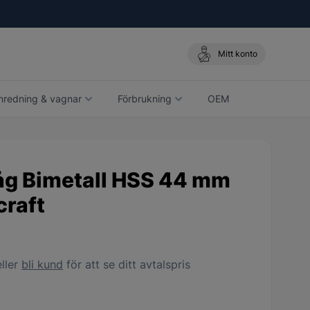
Mitt konto
nredning & vagnar
Förbrukning
OEM
åg Bimetall HSS 44 mm
craft
ller
bli kund
för att se ditt avtalspris