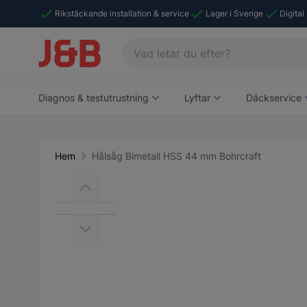
Rikstäckande installation & service
Lager i Sverige
Digital
Diagnos & testutrustning
Lyftar
Däckservice
Hem
Hålsåg Bimetall HSS 44 mm Bohrcraft
Main image
Click to view image in fullscreen
View larger image
View larger image