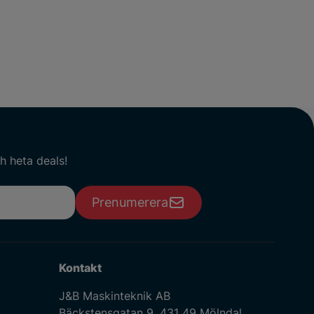
h heta deals!
Prenumerera
Kontakt
J&B Maskinteknik AB
Bäckstensgatan 9, 431 49 Mölndal