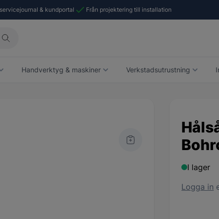
 servicejournal & kundportal
Från projektering till installation
Handverktyg & maskiner
Verkstadsutrustning
I
Håls
Bohr
I lager
Logga in
e