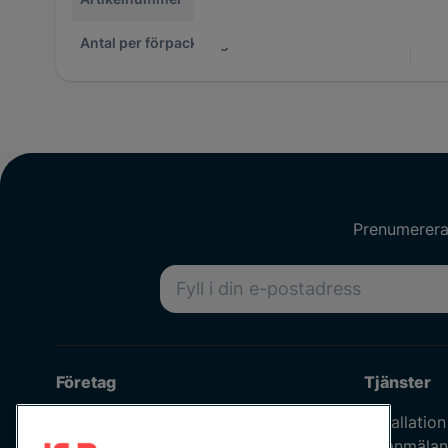
Antal per förpackning
1
Stor
Prenumerera 
E-postadress
Företag
Tjänster
Om oss
Installation
Våra medarbetare
Felanmälan