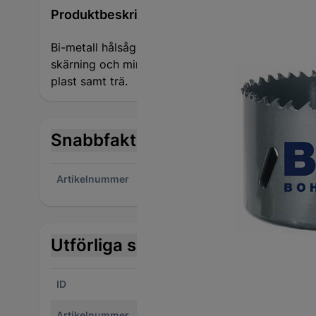
Produktbeskrivning
Bi-metall hålsåg HSS Kod 1900. Variabel tandning 
skärning och mindre värme under bearbetning. Anv
plast samt trä.
Snabbfakta
Artikelnummer
1270
Utförliga specifikationer
ID
12705498
Var
Artikelnummer
2076-19000900044
Arb