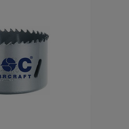
för mindre vibrationer, smidigare
änds för borrning i plåt, aluminium,
5498
umärke
Bohrcraft
etslängd
38