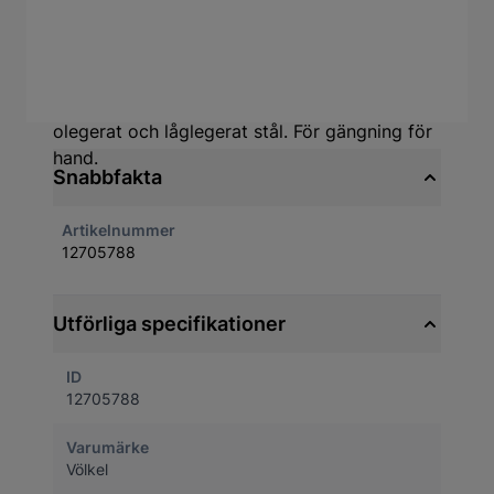
Produktbeskrivning
Gängtapp sats, sats med 2 st gängtappar
förtapp och sluttapp. För allmän användning i
icke slipade material upp till 900 N/mm² ,
olegerat och låglegerat stål. För gängning för
hand.
Snabbfakta
Artikelnummer
12705788
Utförliga specifikationer
ID
12705788
Varumärke
Völkel