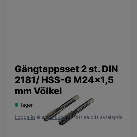
Gängtappsset 2 st. DIN
2181/ HSS-G M24x1,5
mm Völkel
I lager
Logga in
eller
bli kund
för att se ditt avtalspris