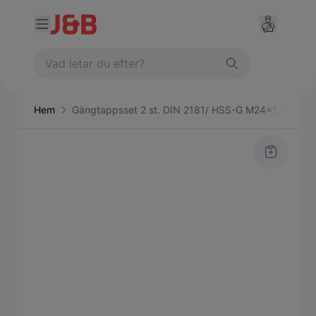
Hem
Gängtappsset 2 st. DIN 2181/ HSS-G M24x1,5 mm Vö
Main image
Click to view image in fullscreen