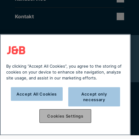
Kontakt
Rikstäckande installation & service
Lager i Sverige
Digital servicejournal & kundportal
By clicking “Accept All Cookies”, you agree to the storing of
Från projektering till installation
cookies on your device to enhance site navigation, analyze
site usage, and assist in our marketing efforts.
Accept All Cookies
Accept only
necessary
Copyright © 2025 J&B Maskinteknik AB
Organisationsnummer: 556490-2996
Cookies Settings
Integritetspolicy