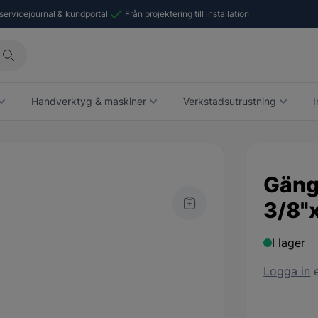
 servicejournal & kundportal
Från projektering till installation
Handverktyg & maskiner
Verkstadsutrustning
I
Gäng
3/8"
I lager
Logga in
e