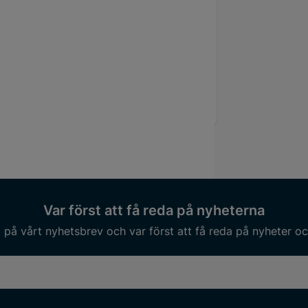
umärke
Völkel
lek
UNF 3/8x24
ning
24 mm
Var först att få reda på nyheterna
på vårt nyhetsbrev och var först att få reda på nyheter oc