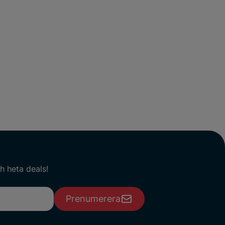
h heta deals!
Prenumerera