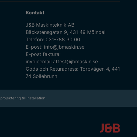
Kontakt
J&B Maskinteknik AB
Bäckstensgatan 9, 431 49 Mölndal
Telefon:
031-788 30 00
E-post:
info@jbmaskin.se
E-post faktura:
invoicemail.attest@jbmaskin.se
Gods och Returadress: Torpvägen 4, 441
74 Sollebrunn
projektering till installation