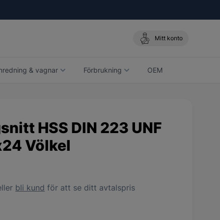
Mitt konto
nredning & vagnar
Förbrukning
OEM
snitt HSS DIN 223 UNF
x24 Völkel
ller
bli kund
för att se ditt avtalspris