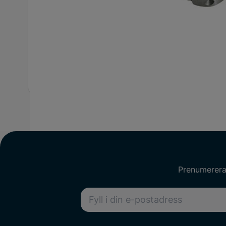
Utförliga specifikationer
ID
12705679
Var
Artikelnummer
4200-24418
Stor
Diameter
30x11 mm
Stig
Prenumerera 
E-postadress