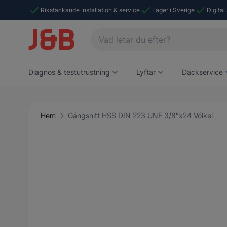
Rikstäckande installation & service
Lager i Sverige
Digital
Diagnos & testutrustning
Lyftar
Däckservice
Hem
Gängsnitt HSS DIN 223 UNF 3/8"x24 Völkel
Main image
Click to view image in fullscreen