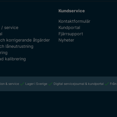
Kundservice
Kontaktformulär
 / service
Kundportal
al
Fjärrsupport
ch korrigerande åtgärder
Nyheter
ch låneutrustning
ring
d kalibrering
ion & service
Lager i Sverige
Digital servicejournal & kundportal
Från 