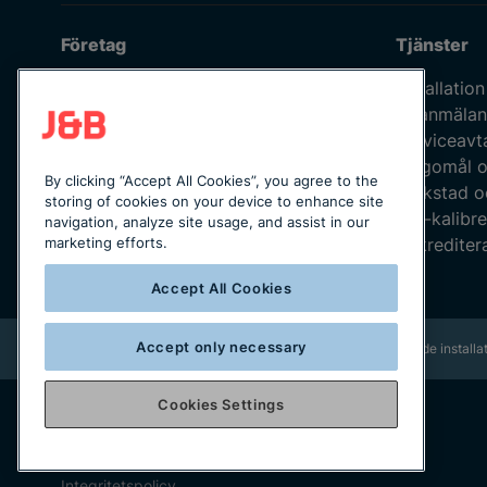
Företag
Tjänster
Om oss
Installation
Våra medarbetare
Felanmälan
Jobba hos oss
Serviceavt
Kvalitetspolicy
Klagomål o
By clicking “Accept All Cookies”, you agree to the
Integritetspolicy
Verkstad o
storing of cookies on your device to enhance site
Uppförandekod
ISO-kalibre
navigation, analyze site usage, and assist in our
Leverantörskod
Ackreditera
marketing efforts.
Katalogmaterial
Accept All Cookies
Accept only necessary
Rikstäckande installat
Cookies Settings
Copyright © 2025 J&B Maskinteknik AB
Organisationsnummer: 556490-2996
Integritetspolicy