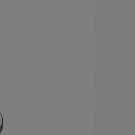
 till 800 N/mm², olegerat och
5679