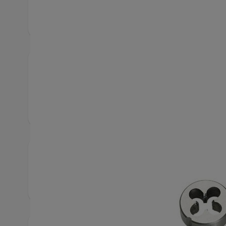
Produktbeskrivning
För allmän användning i icke slipade material upp
låglegerat stål.
Snabbfakta
Artikelnummer
1270