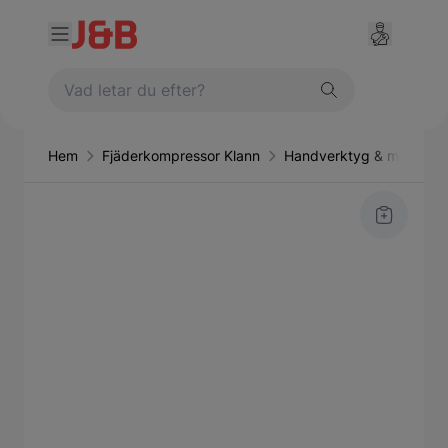
Hem
Fjäderkompressor Klann
Handverktyg & maskiner
Main image
Click to view image in fullscreen