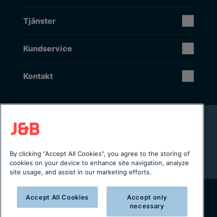
Tjänster
Kundservice
Kontakt
Rikstäckande installation & service
Lager i Sverige
Digital servicejournal & kundportal
By clicking “Accept All Cookies”, you agree to the storing of
Från projektering till installation
cookies on your device to enhance site navigation, analyze
site usage, and assist in our marketing efforts.
Accept All Cookies
Accept only
necessary
Copyright © 2025 J&B Maskinteknik AB