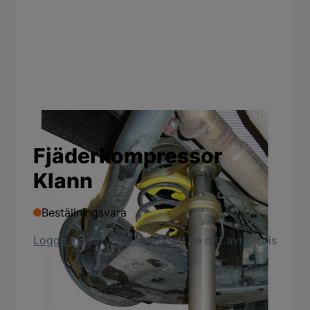
Fjäderkompressor
Klann
Beställningsvara
Logga in
eller
bli kund
för att se ditt avtalspris
Produktbeskrivning