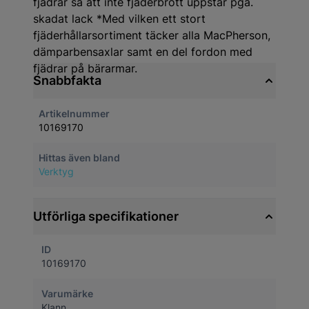
fjädrar så att inte fjäderbrott uppstår pga.
skadat lack *Med vilken ett stort
fjäderhållarsortiment täcker alla MacPherson,
dämparbensaxlar samt en del fordon med
fjädrar på bärarmar.
Snabbfakta
Artikelnummer
10169170
Hittas även bland
Verktyg
Utförliga specifikationer
ID
10169170
Varumärke
Klann