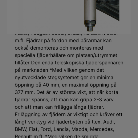
Universell för alla fordon med MacPherson
fjäder- och dämparbensaxlar, också för AWD,
LT och Vans som Citroën Jumper, Fiat Ducato,
Mercedes Vito, V-klass, M-klass, W210 4-
matic, Peugeot Boxer, Break, Renault Master
m.fl. Fjädrar på fordon med bärarmar kan
också demonteras och monteras med
speciella fjäderhållare om platsen/utrymmet
tillåter Den enda teleskopiska fjäderspännaren
på marknaden *Med vilken genom det
nyutvecklade stegsystemet ger en minimal
öppning på 40 mm, en maximal öppning på
377 mm. Det är av största vikt, att när korta
fjädrar spänns, att man kan gripa 2-3 varv
och att man kan frilägga långa fjädrar.
Friläggning av fjädern är viktigt och kräver ett
långt verktyg vid fjäderbyten på t.ex. Audi,
BMW, Fiat, Ford, Lancia, Mazda, Mercedes,
Renault m.fl. *Med vilken de smidda