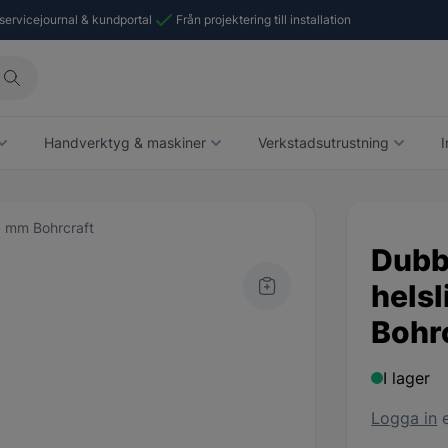
 servicejournal & kundportal
Från projektering till installation
Handverktyg & maskiner
Verkstadsutrustning
I
,9 mm Bohrcraft
Dubb
helsl
Bohr
I lager
Logga in
e