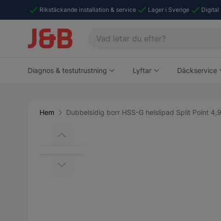
Rikstäckande installation & service
Lager i Sverige
Digital
Diagnos & testutrustning
Lyftar
Däckservice
Hem
Dubbelsidig borr HSS-G helslipad Split Point 4
Main image
Click to view image in fullscreen
View larger image
View larger image