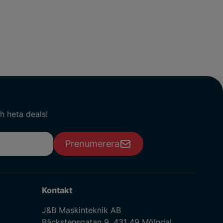
h heta deals!
Prenumerera
Kontakt
J&B Maskinteknik AB
Bäckstensgatan 9, 431 49 Mölndal