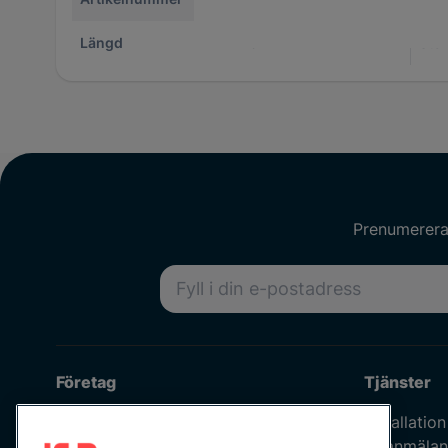
Längd
62 mm
Stor
Prenumerera 
E-postadress
Företag
Tjänster
Om oss
Installation
Våra medarbetare
Felanmälan