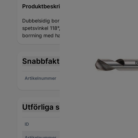
Produktbeskrivning
Dubbelsidig borr av högpresterande snabbstål, h
spetsvinkel 118°, korsslipning enligt DIN 1412 C, b
borrning med handborr i tunnväggiga material som 
Snabbfakta
Artikelnummer
1270
Utförliga specifikationer
ID
12705354
Var
Artikelnummer
2076-13000100490
Anta