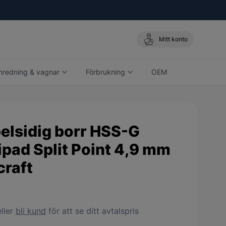
Mitt konto
nredning & vagnar
Förbrukning
OEM
elsidig borr HSS-G
ipad Split Point 4,9 mm
craft
ller
bli kund
för att se ditt avtalspris