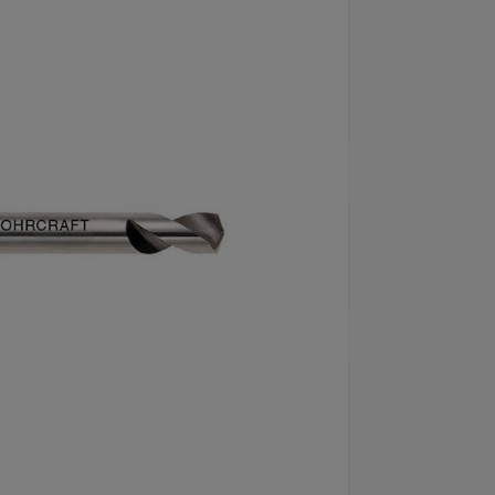
ögerkapande, fabriksstandard,
lank. Användning: Särskilt lämplig för
plåt, plattstänger och profiler.
5354
umärke
Bohrcraft
l per förpackning
10