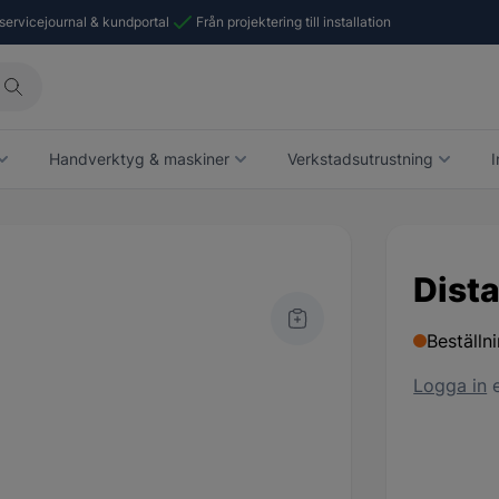
 servicejournal & kundportal
Från projektering till installation
Handverktyg & maskiner
Verkstadsutrustning
I
Dist
Beställn
Logga in
e