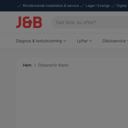
Rikstäckande installation & service
Lager i Sverige
Digital
Diagnos & testutrustning
Lyftar
Däckservice
Hem
Distansrör Klann
Main image
Click to view image in fullscreen