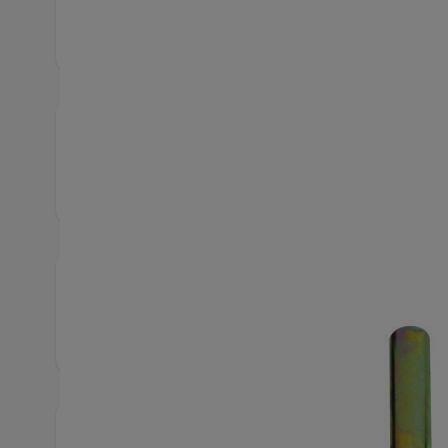
Produktbeskrivning
Ingår i verktygssats KL-0039-7533
Snabbfakta
Artikelnummer
1305
Utförliga specifikationer