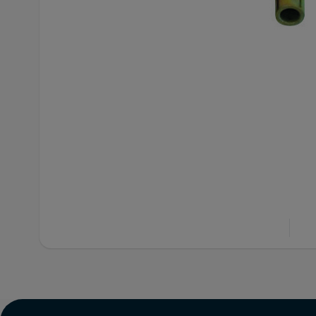
ID
13057403
Var
Artikelnummer
2231-KL003918235
Anta
VW
För fabrikat
Höj
Mercedes
Bredd
110 mm
Län
0.07 kg
Vikt
Tekn