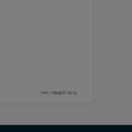
umärke
Klann
l per förpackning
1
50 mm
d
gd
240 mm
Code: 2359804 | Part
No.: KL-0039-1823-5 |
isk data
Outer Ø: 16 mm | Inner
Ø: 11 mm | Length: 78
mm | Weight: 60 g