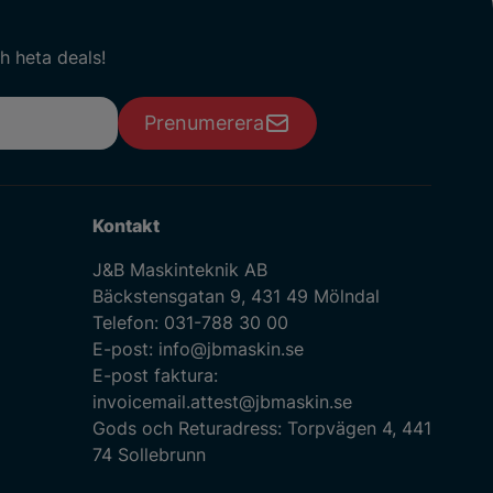
h heta deals!
Prenumerera
Kontakt
J&B Maskinteknik AB
Bäckstensgatan 9, 431 49 Mölndal
Telefon:
031-788 30 00
E-post:
info@jbmaskin.se
E-post faktura:
invoicemail.attest@jbmaskin.se
Gods och Returadress: Torpvägen 4, 441
74 Sollebrunn