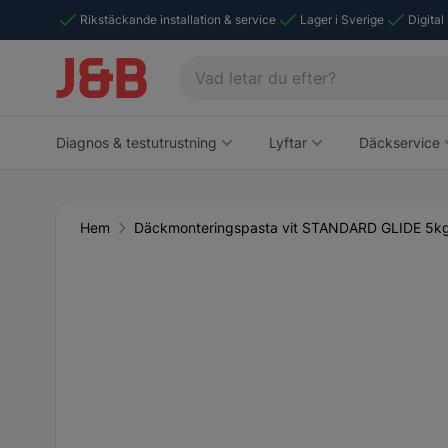
Rikstäckande installation & service
Lager i Sverige
Digital
Diagnos & testutrustning
Lyftar
Däckservice
Hem
Däckmonteringspasta vit STANDARD GLIDE 5k
Main image
Click to view image in fullscreen