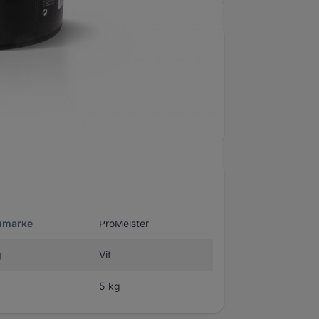
0440
ringspasta
umärke
ProMeister
g
Vit
5 kg