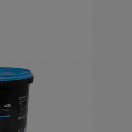
 EFFECT" av hög kvalitet för enkel
orrosionsskydd för motverkad
råde mellan minus 15 till plus 50
 VIT