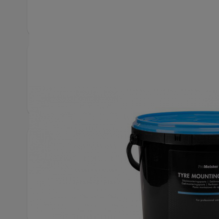
Säkerhetsdatablad
EUH210-Säkerhetsdatablad finns att rekvirera.
Läs säkerhetsdatablad
Produktbeskrivning
Högeffektiv däckmoteringspasta "STANDARD SLIP
montering och även avmontering av däck. Med k
rostbildning mellan däck och fälg. Användningsom
grader celsius. Appliceras tunt med pensel. Färg: