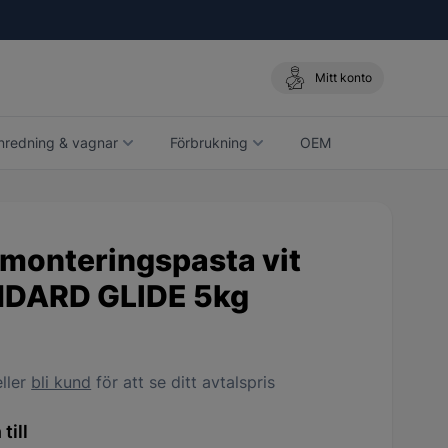
Mitt konto
nredning & vagnar
Förbrukning
OEM
monteringspasta vit
DARD GLIDE 5kg
ller
bli kund
för att se ditt avtalspris
till