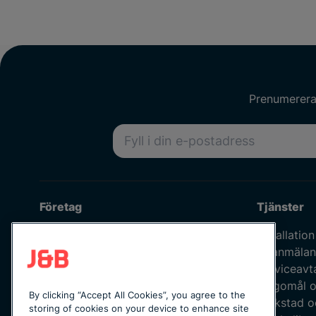
Prenumerera 
E-postadress
Företag
Tjänster
Om oss
Installation
Våra medarbetare
Felanmälan
Jobba hos oss
Serviceavt
Kvalitetspolicy
Klagomål o
By clicking “Accept All Cookies”, you agree to the
Integritetspolicy
Verkstad o
storing of cookies on your device to enhance site