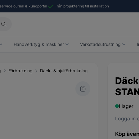
 servicejournal & kundportal
Från projektering till installation
Handverktyg & maskiner
Verkstadsutrustning
I
g
Förbrukning
Däck- & hjulförbrukning
Monteringspasta
Däck
STAN
I lager
Logga in
e
Köp även 