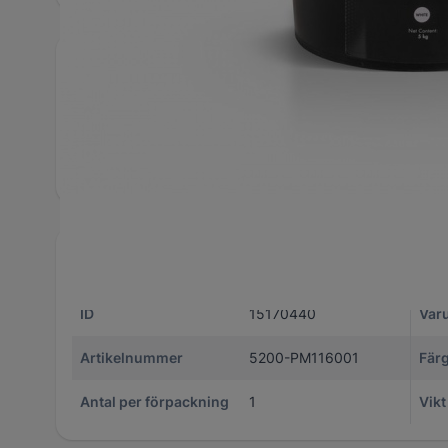
Snabbfakta
Artikelnummer
1517
Hittas även bland
Monte
Utförliga specifikationer
ID
15170440
Var
Artikelnummer
5200-PM116001
Fär
Antal per förpackning
1
Vikt