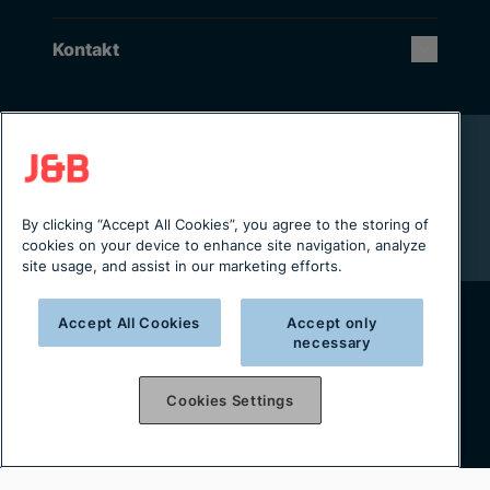
Kontakt
Rikstäckande installation & service
Lager i Sverige
Digital servicejournal & kundportal
By clicking “Accept All Cookies”, you agree to the storing of
Från projektering till installation
cookies on your device to enhance site navigation, analyze
site usage, and assist in our marketing efforts.
Accept All Cookies
Accept only
necessary
Copyright © 2025 J&B Maskinteknik AB
Organisationsnummer: 556490-2996
Cookies Settings
Integritetspolicy