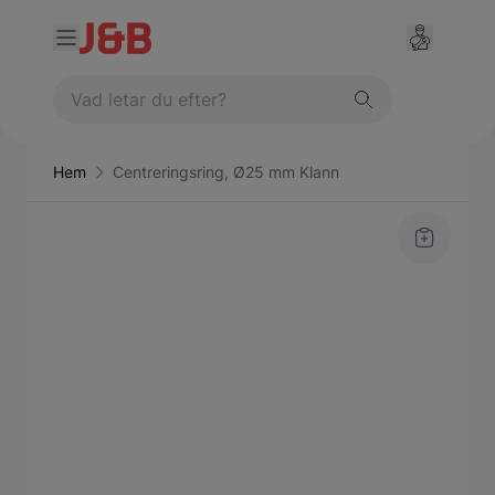
Hem
Centreringsring, Ø25 mm Klann
Main image
Click to view image in fullscreen