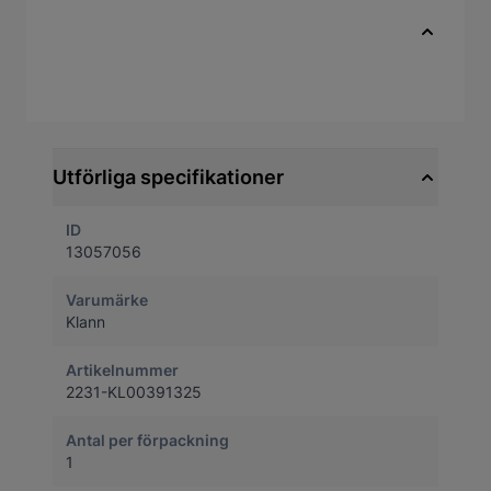
Ingår i verktygssats KL-0039-814 E
Snabbfakta
Artikelnummer
13057056
Utförliga specifikationer
ID
13057056
Varumärke
Klann
Artikelnummer
2231-KL00391325
Antal per förpackning
1