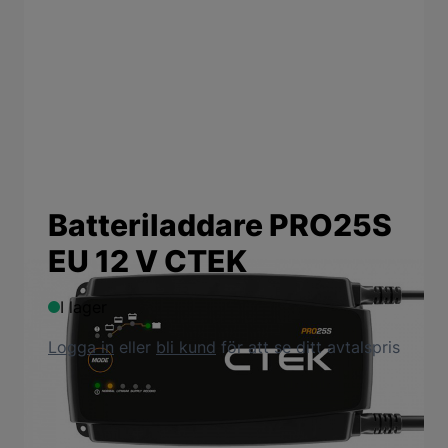
Batteriladdare PRO25S
EU 12 V CTEK
I lager
Logga in
eller
bli kund
för att se ditt avtalspris
Produktbeskrivning