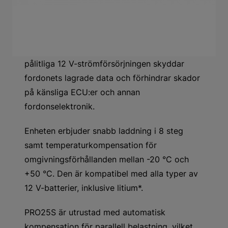
PRO25S
är en lätt och portabel enhet som är
idealisk för tekniker i den moderna, hektiska
verkstaden. Den helautomatiska funktionen
gör den enkel att använda, samtidigt som den
pålitliga 12 V-strömförsörjningen skyddar
fordonets lagrade data och förhindrar skador
på känsliga ECU:er och annan
fordonselektronik.
Enheten erbjuder snabb laddning i 8 steg
samt temperaturkompensation för
omgivningsförhållanden mellan -20 °C och
+50 °C. Den är kompatibel med alla typer av
12 V-batterier, inklusive litium*.
PRO25S är utrustad med automatisk
kompensation för parallell belastning, vilket