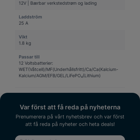
12V | Bærbar verkstedstrøm og lading
Laddström
25 A
Vikt
1.8 kg
Passar till
12 Voltsbatterier:
WET(Våtcell)/MF(Underhållsfritt)/Ca/Ca(Kalcium-
Kalcium/AGM/EFB/GEL/LiFePO₄(Lithium)
Var först att få reda på nyheterna
Prenumerera på vårt nyhetsbrev och var först
att få reda på nyheter och heta deals!
E-postadress