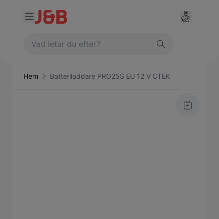
Hem
Batteriladdare PRO25S EU 12 V CTEK
Main image
Click to view image in fullscreen